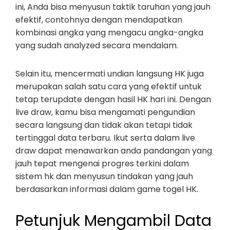
ini, Anda bisa menyusun taktik taruhan yang jauh
efektif, contohnya dengan mendapatkan
kombinasi angka yang mengacu angka-angka
yang sudah analyzed secara mendalam.
Selain itu, mencermati undian langsung HK juga
merupakan salah satu cara yang efektif untuk
tetap terupdate dengan hasil HK hari ini. Dengan
live draw, kamu bisa mengamati pengundian
secara langsung dan tidak akan tetapi tidak
tertinggal data terbaru. Ikut serta dalam live
draw dapat menawarkan anda pandangan yang
jauh tepat mengenai progres terkini dalam
sistem hk dan menyusun tindakan yang jauh
berdasarkan informasi dalam game togel HK.
Petunjuk Mengambil Data