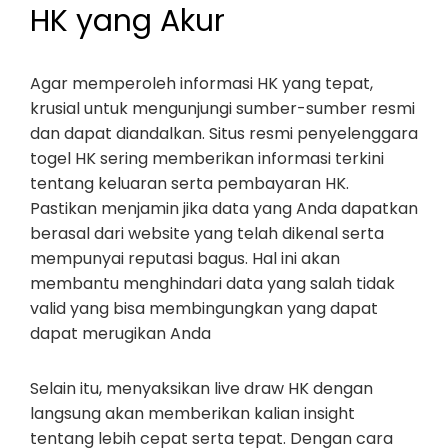
HK yang Akur
Agar memperoleh informasi HK yang tepat,
krusial untuk mengunjungi sumber-sumber resmi
dan dapat diandalkan. Situs resmi penyelenggara
togel HK sering memberikan informasi terkini
tentang keluaran serta pembayaran HK.
Pastikan menjamin jika data yang Anda dapatkan
berasal dari website yang telah dikenal serta
mempunyai reputasi bagus. Hal ini akan
membantu menghindari data yang salah tidak
valid yang bisa membingungkan yang dapat
dapat merugikan Anda
Selain itu, menyaksikan live draw HK dengan
langsung akan memberikan kalian insight
tentang lebih cepat serta tepat. Dengan cara