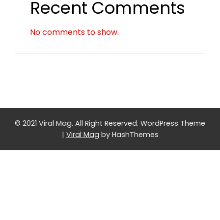
Recent Comments
No comments to show.
© 2021 Viral Mag. All Right Reserved.
WordPress Theme
|
Viral Mag
by HashThemes