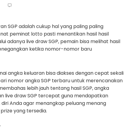
aran SGP adalah cukup hal yang paling paling
at peminat lotto pasti menantikan hasil hasil
lui adanya live draw SGP, pemain bisa melihat hasil
enegangkan ketika nomor-nomor baru
ai angka keluaran bisa diakses dengan cepat sekali
cari nomor angka SGP terbaru untuk merencanakan
kan membahas lebih jauh tentang hasil SGP, angka
an live draw SGP tercepat guna mendapatkan
pkan diri Anda agar menangkap peluang menang
rize yang tersedia.
i