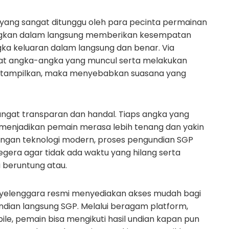
 yang sangat ditunggu oleh para pecinta permainan
ayangkan dalam langsung memberikan kesempatan
a keluaran dalam langsung dan benar. Via
ihat angka-angka yang muncul serta melakukan
 tampilkan, maka menyebabkan suasana yang
angat transparan dan handal. Tiaps angka yang
, menjadikan pemain merasa lebih tenang dan yakin
gan teknologi modern, proses pengundian SGP
egera agar tidak ada waktu yang hilang serta
 beruntung atau.
nyelenggara resmi menyediakan akses mudah bagi
dian langsung SGP. Melalui beragam platform,
ile, pemain bisa mengikuti hasil undian kapan pun