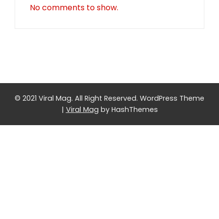
No comments to show.
© 2021 Viral Mag. All Right Reserved.
WordPress Theme
|
Viral Mag
by HashThemes