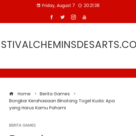
Skip
Friday, August 7
20:21:38
to
content
ESTIVALCHEMINSDESARTS.C
Home
Berita Games
Bongkar Kerahasiaan Binatang Togel Kuda: Apa
yang Harus Kamu Pahami
BERITA GAMES