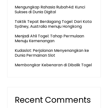
Mengungkap Rahasia Rubah4d: Kunci
Sukses di Dunia Digital
Taktik Tepat Berdagang Togel: Dari Kota
Sydney, Australia menuju Hongkong
Menjadi Ahli Togel: Tahap Permulaan
Menuju Kemenangan
Kudaslot: Perjalanan Menyenangkan ke
Dunia Permainan Slot
Membongkar Kebenaran di Dibalik Togel
Recent Comments