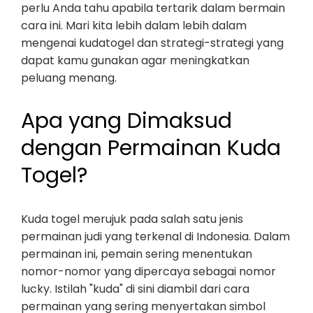
perlu Anda tahu apabila tertarik dalam bermain
cara ini. Mari kita lebih dalam lebih dalam
mengenai kudatogel dan strategi-strategi yang
dapat kamu gunakan agar meningkatkan
peluang menang.
Apa yang Dimaksud
dengan Permainan Kuda
Togel?
Kuda togel merujuk pada salah satu jenis
permainan judi yang terkenal di Indonesia. Dalam
permainan ini, pemain sering menentukan
nomor-nomor yang dipercaya sebagai nomor
lucky. Istilah "kuda" di sini diambil dari cara
permainan yang sering menyertakan simbol