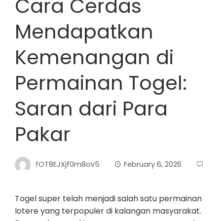
Cara Cerdas
Mendapatkan
Kemenangan di
Permainan Togel:
Saran dari Para
Pakar
fOT8EJXjf0m8ov5
February 6, 2026
Togel super telah menjadi salah satu permainan
lotere yang terpopuler di kalangan masyarakat.