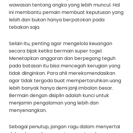
wawasan tentang angka yang lebih muncul. Hal
ini membantu pemain membuat keputusan yang
lebih dan bukan hanya berpatokan pada
tebakan saja.
Selain itu, penting agar mengelola keuangan
secara bijak ketika bermain super togel.
Menetapkan anggaran dan berpegang teguh
pada batasan itu bisa mencegah kerugian yang
tidak diinginkan. Para ahli merekomendasikan
agar tidak tergoda buat mempertaruhkan uang
lebih banyak hanya demi janji imbalan besar.
Bermain dengan disiplin adalah kunci untuk
menjamin pengalaman yang lebih dan
menyenangkan.
Sebagai penutup, jangan ragu dalam menyertai