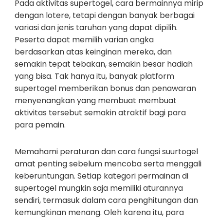
Pada aktivitas supertogel, cara bermainnya mirip
dengan lotere, tetapi dengan banyak berbagai
variasi dan jenis taruhan yang dapat dipilih.
Peserta dapat memilih varian angka
berdasarkan atas keinginan mereka, dan
semakin tepat tebakan, semakin besar hadiah
yang bisa. Tak hanya itu, banyak platform
supertogel memberikan bonus dan penawaran
menyenangkan yang membuat membuat
aktivitas tersebut semakin atraktif bagi para
para pemain.
Memahami peraturan dan cara fungsi suurtogel
amat penting sebelum mencoba serta menggali
keberuntungan. Setiap kategori permainan di
supertogel mungkin saja memiliki aturannya
sendiri, termasuk dalam cara penghitungan dan
kemungkinan menang. Oleh karena itu, para