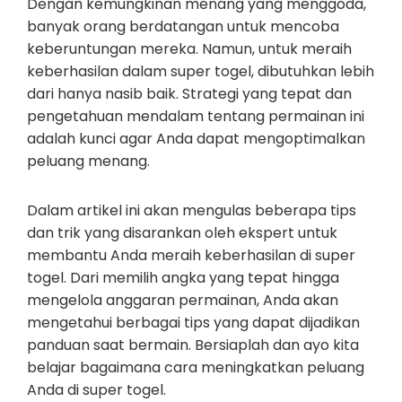
Dengan kemungkinan menang yang menggoda,
banyak orang berdatangan untuk mencoba
keberuntungan mereka. Namun, untuk meraih
keberhasilan dalam super togel, dibutuhkan lebih
dari hanya nasib baik. Strategi yang tepat dan
pengetahuan mendalam tentang permainan ini
adalah kunci agar Anda dapat mengoptimalkan
peluang menang.
Dalam artikel ini akan mengulas beberapa tips
dan trik yang disarankan oleh ekspert untuk
membantu Anda meraih keberhasilan di super
togel. Dari memilih angka yang tepat hingga
mengelola anggaran permainan, Anda akan
mengetahui berbagai tips yang dapat dijadikan
panduan saat bermain. Bersiaplah dan ayo kita
belajar bagaimana cara meningkatkan peluang
Anda di super togel.