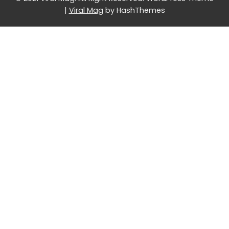
|
Viral Mag
by HashThemes