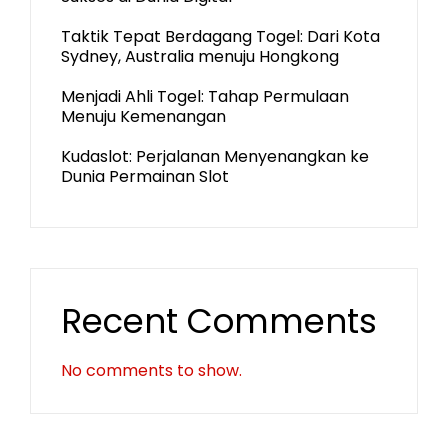
Taktik Tepat Berdagang Togel: Dari Kota
Sydney, Australia menuju Hongkong
Menjadi Ahli Togel: Tahap Permulaan
Menuju Kemenangan
Kudaslot: Perjalanan Menyenangkan ke
Dunia Permainan Slot
Recent Comments
No comments to show.