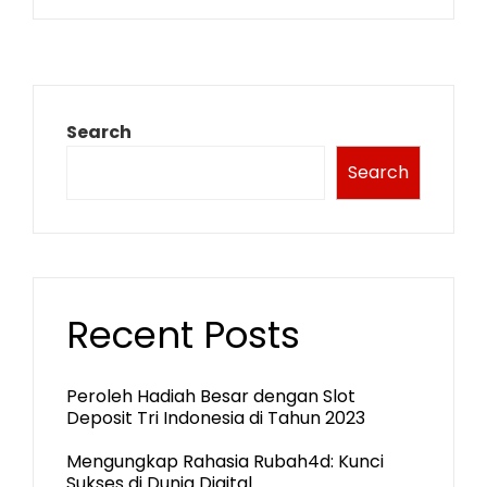
Search
Search
Recent Posts
Peroleh Hadiah Besar dengan Slot
Deposit Tri Indonesia di Tahun 2023
Mengungkap Rahasia Rubah4d: Kunci
Sukses di Dunia Digital