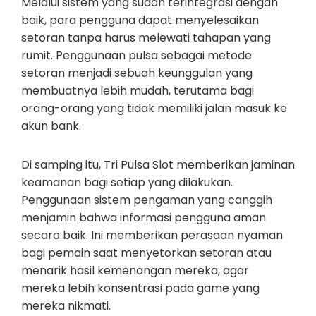
Melalui sistem yang sudah terintegrasi dengan
baik, para pengguna dapat menyelesaikan
setoran tanpa harus melewati tahapan yang
rumit. Penggunaan pulsa sebagai metode
setoran menjadi sebuah keunggulan yang
membuatnya lebih mudah, terutama bagi
orang-orang yang tidak memiliki jalan masuk ke
akun bank.
Di samping itu, Tri Pulsa Slot memberikan jaminan
keamanan bagi setiap yang dilakukan.
Penggunaan sistem pengaman yang canggih
menjamin bahwa informasi pengguna aman
secara baik. Ini memberikan perasaan nyaman
bagi pemain saat menyetorkan setoran atau
menarik hasil kemenangan mereka, agar
mereka lebih konsentrasi pada game yang
mereka nikmati.