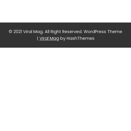
© 2021 Viral Mag. All Right Reserved.
WordPress Theme
|
Viral Mag
by HashThemes