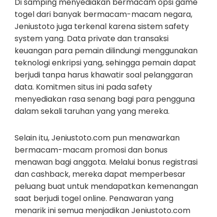
Di samping menyediakan bermacam opsi game
togel dari banyak bermacam-macam negara,
Jeniustoto juga terkenal karena sistem safety
system yang. Data private dan transaksi
keuangan para pemain dilindungi menggunakan
teknologi enkripsi yang, sehingga pemain dapat
berjudi tanpa harus khawatir soal pelanggaran
data. Komitmen situs ini pada safety
menyediakan rasa senang bagi para pengguna
dalam sekali taruhan yang yang mereka.
Selain itu, Jeniustoto.com pun menawarkan
bermacam-macam promosi dan bonus
menawan bagi anggota. Melalui bonus registrasi
dan cashback, mereka dapat memperbesar
peluang buat untuk mendapatkan kemenangan
saat berjudi togel online. Penawaran yang
menarik ini semua menjadikan Jeniustoto.com