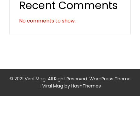
Recent Comments
No comments to show.
© 2021 Viral Mag. All Right Reserved.
WordPress Theme
|
Viral Mag
by HashThemes