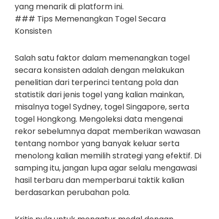
yang menarik di platform ini.
### Tips Memenangkan Togel Secara
Konsisten
Salah satu faktor dalam memenangkan togel
secara konsisten adalah dengan melakukan
penelitian dari terperinci tentang pola dan
statistik dari jenis togel yang kalian mainkan,
misalnya togel Sydney, togel Singapore, serta
togel Hongkong. Mengoleksi data mengenai
rekor sebelumnya dapat memberikan wawasan
tentang nombor yang banyak keluar serta
menolong kalian memilih strategi yang efektif. Di
samping itu, jangan lupa agar selalu mengawasi
hasil terbaru dan memperbarui taktik kalian
berdasarkan perubahan pola.