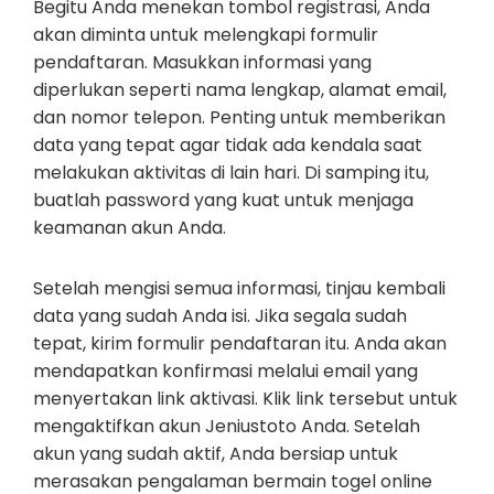
Begitu Anda menekan tombol registrasi, Anda
akan diminta untuk melengkapi formulir
pendaftaran. Masukkan informasi yang
diperlukan seperti nama lengkap, alamat email,
dan nomor telepon. Penting untuk memberikan
data yang tepat agar tidak ada kendala saat
melakukan aktivitas di lain hari. Di samping itu,
buatlah password yang kuat untuk menjaga
keamanan akun Anda.
Setelah mengisi semua informasi, tinjau kembali
data yang sudah Anda isi. Jika segala sudah
tepat, kirim formulir pendaftaran itu. Anda akan
mendapatkan konfirmasi melalui email yang
menyertakan link aktivasi. Klik link tersebut untuk
mengaktifkan akun Jeniustoto Anda. Setelah
akun yang sudah aktif, Anda bersiap untuk
merasakan pengalaman bermain togel online