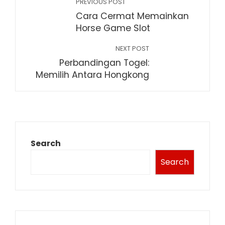
PREVIOUS POST
Cara Cermat Memainkan
Horse Game Slot
NEXT POST
Perbandingan Togel:
Memilih Antara Hongkong
Search
Search