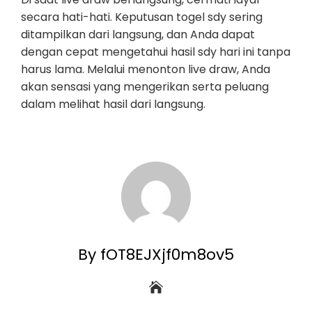
secara hati-hati. Keputusan togel sdy sering
ditampilkan dari langsung, dan Anda dapat
dengan cepat mengetahui hasil sdy hari ini tanpa
harus lama. Melalui menonton live draw, Anda
akan sensasi yang mengerikan serta peluang
dalam melihat hasil dari langsung.
By fOT8EJXjf0m8ov5