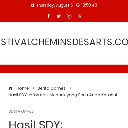
Skip
Thursday, August 6
18:58:49
to
content
ESTIVALCHEMINSDESARTS.C
Home
Berita Games
Hasil SDY: Informasi Menarik yang Perlu Anda Ketahui
BERITA GAMES
Hasil SDY: