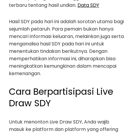
terbaru tentang hasil undian.
Data SDY
Hasil SDY pada hari ini adalah sorotan utama bagi
sejumlah petaruh. Para pemain bukan hanya
mencari informasi keluaran, melainkan juga serta
menganalisa hasil SDY pada hari ini untuk
menentukan tindakan berikutnya. Dengan
memperhatikan informasi ini, diharapkan bisa
meningkatkan kemungkinan dalam mencapai
kemenangan.
Cara Berpartisipasi Live
Draw SDY
Untuk menonton Live Draw SDY, Anda wajib
masuk ke platform dan platform yang offering