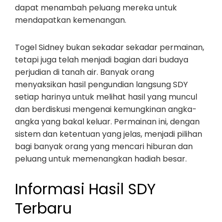
dapat menambah peluang mereka untuk
mendapatkan kemenangan.
Togel Sidney bukan sekadar sekadar permainan,
tetapi juga telah menjadi bagian dari budaya
perjudian di tanah air. Banyak orang
menyaksikan hasil pengundian langsung SDY
setiap harinya untuk melihat hasil yang muncul
dan berdiskusi mengenai kemungkinan angka-
angka yang bakal keluar. Permainan ini, dengan
sistem dan ketentuan yang jelas, menjadi pilihan
bagi banyak orang yang mencari hiburan dan
peluang untuk memenangkan hadiah besar.
Informasi Hasil SDY
Terbaru