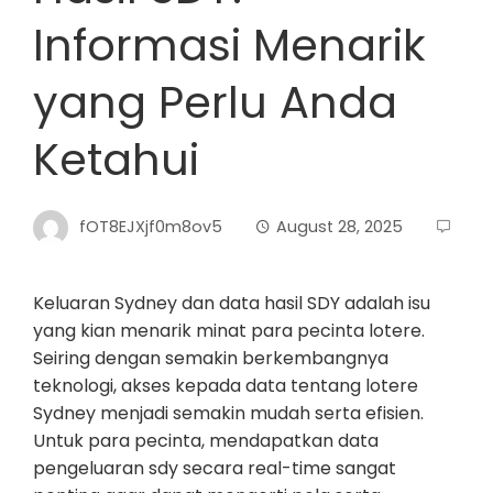
Informasi Menarik
yang Perlu Anda
Ketahui
fOT8EJXjf0m8ov5
August 28, 2025
Keluaran Sydney dan data hasil SDY adalah isu
yang kian menarik minat para pecinta lotere.
Seiring dengan semakin berkembangnya
teknologi, akses kepada data tentang lotere
Sydney menjadi semakin mudah serta efisien.
Untuk para pecinta, mendapatkan data
pengeluaran sdy secara real-time sangat