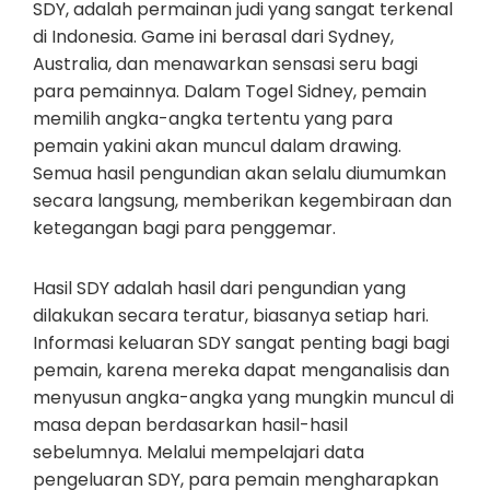
SDY, adalah permainan judi yang sangat terkenal
di Indonesia. Game ini berasal dari Sydney,
Australia, dan menawarkan sensasi seru bagi
para pemainnya. Dalam Togel Sidney, pemain
memilih angka-angka tertentu yang para
pemain yakini akan muncul dalam drawing.
Semua hasil pengundian akan selalu diumumkan
secara langsung, memberikan kegembiraan dan
ketegangan bagi para penggemar.
Hasil SDY adalah hasil dari pengundian yang
dilakukan secara teratur, biasanya setiap hari.
Informasi keluaran SDY sangat penting bagi bagi
pemain, karena mereka dapat menganalisis dan
menyusun angka-angka yang mungkin muncul di
masa depan berdasarkan hasil-hasil
sebelumnya. Melalui mempelajari data
pengeluaran SDY, para pemain mengharapkan