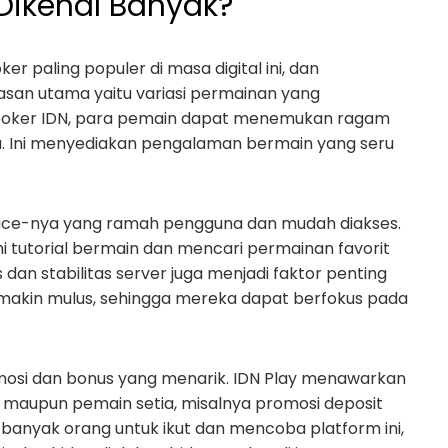
Dikenal Banyak?
er paling populer di masa digital ini, dan
lasan utama yaitu variasi permainan yang
ga poker IDN, para pemain dapat menemukan ragam
a. Ini menyediakan pengalaman bermain yang seru
erface-nya yang ramah pengguna dan mudah diakses.
tutorial bermain dan mencari permainan favorit
an stabilitas server juga menjadi faktor penting
akin mulus, sehingga mereka dapat berfokus pada
romosi dan bonus yang menarik. IDN Play menawarkan
 maupun pemain setia, misalnya promosi deposit
banyak orang untuk ikut dan mencoba platform ini,