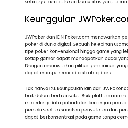
sehingga menciptakan komunitas yang dinamis
Keunggulan JWPoker.co
JWPoker dan IDN Poker.com menawarkan pen
poker di dunia digital. Sebuah kelebihan utam
tipe poker konvensional hingga game yang lebi
setiap gamer dapat mendapatkan bagai yang
Dengan menawarkan pilihan permainan yang 
dapat mampu mencoba strategi baru.
Tak hanya itu, keunggulan lain dari JWPoker
baik dalam bertransaksi. Baik platform ini 
melindungi data pribadi dan keuangan pemai
pemain saat laksanakan penyetoran dan pena
dapat berkonsentrasi pada game tanpa cemas