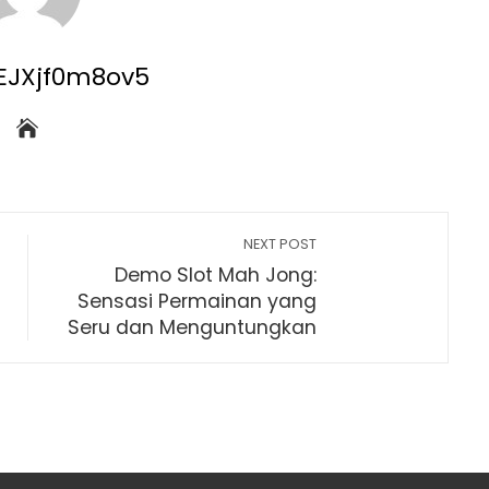
8EJXjf0m8ov5
NEXT POST
Demo Slot Mah Jong:
Sensasi Permainan yang
Seru dan Menguntungkan