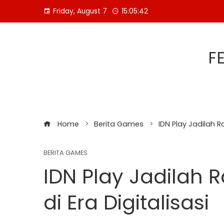
Skip
Friday, August 7
15:05:42
to
content
F
Home
Berita Games
IDN Play Jadilah R
BERITA GAMES
IDN Play Jadilah 
di Era Digitalisasi