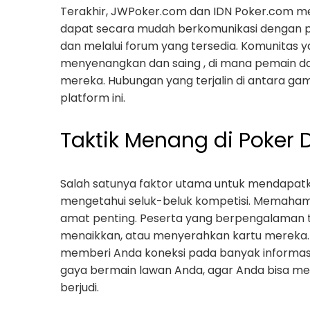
Terakhir, JWPoker.com dan IDN Poker.com mem
dapat secara mudah berkomunikasi dengan p
dan melalui forum yang tersedia. Komunitas y
menyenangkan dan saing , di mana pemain dap
mereka. Hubungan yang terjalin di antara g
platform ini.
Taktik Menang di Poker 
Salah satunya faktor utama untuk mendapat
mengetahui seluk-beluk kompetisi. Memahami k
amat penting. Peserta yang berpengalaman 
menaikkan, atau menyerahkan kartu mereka.
memberi Anda koneksi pada banyak informasi 
gaya bermain lawan Anda, agar Anda bisa men
berjudi.