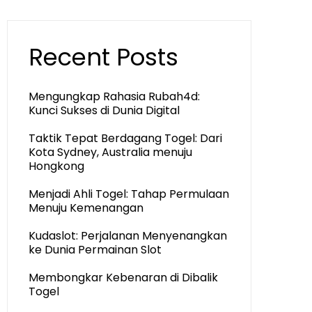
Recent Posts
Mengungkap Rahasia Rubah4d:
Kunci Sukses di Dunia Digital
Taktik Tepat Berdagang Togel: Dari
Kota Sydney, Australia menuju
Hongkong
Menjadi Ahli Togel: Tahap Permulaan
Menuju Kemenangan
Kudaslot: Perjalanan Menyenangkan
ke Dunia Permainan Slot
Membongkar Kebenaran di Dibalik
Togel