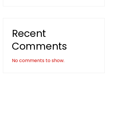
Recent
Comments
No comments to show.