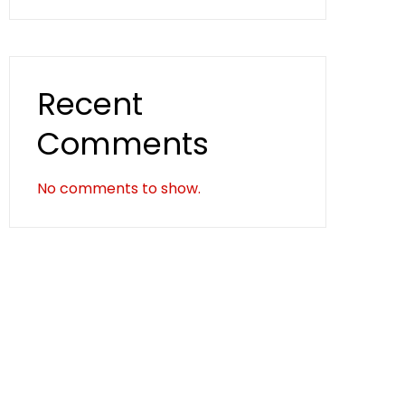
Recent
Comments
No comments to show.