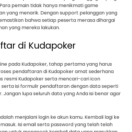
Para pemain tidak hanya menikmati game
alan yang menarik. Dengan support pelanggan yang
 memastikan bahwa setiap peserta merasa dihargai
inan yang mereka lakukan.
ftar di Kudapoker
line pada Kudapoker, tahap pertama yang harus
Proses pendaftaran di Kudapoker amat sederhana
s resmi Kudapoker serta mencari-cari icon
 serta isi formulir pendaftaran dengan data seperti
r. Jangan lupa seluruh data yang Anda isi benar agar
adalah menjalani login ke akun kamu. Kembali lagi ke
asuk. Isi email serta password yang telah telah
tikan untuk mengecek kembali data yang masukkan