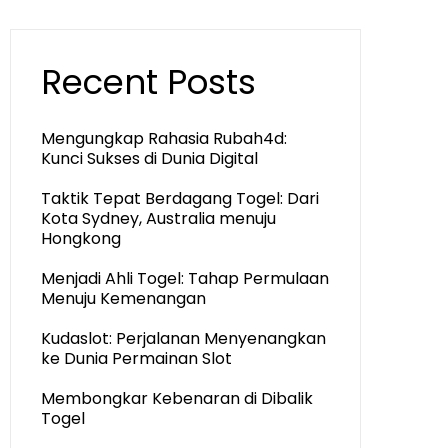
Recent Posts
Mengungkap Rahasia Rubah4d:
Kunci Sukses di Dunia Digital
Taktik Tepat Berdagang Togel: Dari
Kota Sydney, Australia menuju
Hongkong
Menjadi Ahli Togel: Tahap Permulaan
Menuju Kemenangan
Kudaslot: Perjalanan Menyenangkan
ke Dunia Permainan Slot
Membongkar Kebenaran di Dibalik
Togel