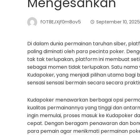
Mengesankan
fOT8EJXjf0m8ov5
September 10, 2025
Di dalam dunia permainan taruhan siber, platf
paling diminati oleh para pecinta poker. D
tak tak terlupakan, platform ini membuat se
sebagai momen tidak terlupakan. Satu nama y
Kudapoker, yang menjadi pilihan utama bagi 
sensasi sensasi bermain secara secara praktis
Kudapoker menawarkan berbagai opsi permain
kualitas permainannya yang tinggi dan anta
ingin memulai, proses masuk ke Kudapoker 
cepat. Dengan beragam penawaran dan bonus 
para pemain agar menikmati permainan poke