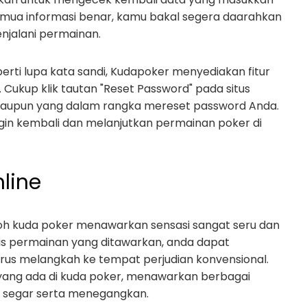
 semua informasi benar, kamu bakal segera daarahkan
njalani permainan.
rti lupa kata sandi, Kudapoker menyediakan fitur
Cukup klik tautan "Reset Password" pada situs
 ataupun yang dalam rangka mereset password Anda.
ogin kembali dan melanjutkan permainan poker di
line
ntoh kuda poker menawarkan sensasi sangat seru dan
s permainan yang ditawarkan, anda dapat
arus melangkah ke tempat perjudian konvensional.
 yang ada di kuda poker, menawarkan berbagai
a segar serta menegangkan.