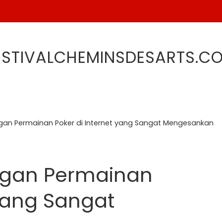
ESTIVALCHEMINSDESARTS.C
ngan Permainan Poker di Internet yang Sangat Mengesankan
angan Permainan
 yang Sangat