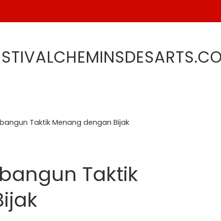
ESTIVALCHEMINSDESARTS.C
angun Taktik Menang dengan Bijak
angun Taktik
ijak