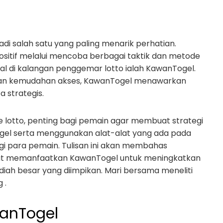
di salah satu yang paling menarik perhatian.
sitif melalui mencoba berbagai taktik dan metode
al di kalangan penggemar lotto ialah KawanTogel.
f dan kemudahan akses, KawanTogel menawarkan
 strategis.
otto, penting bagi pemain agar membuat strategi
el serta menggunakan alat-alat yang ada pada
gi para pemain. Tulisan ini akan membahas
t memanfaatkan KawanTogel untuk meningkatkan
iah besar yang diimpikan. Mari bersama meneliti
 .
wanTogel