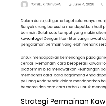
fOT8EJXjf0m8ov5
June 4, 2026
Dalam dunia judi, game togel selamanya menja
Banyak orang berusaha mendapatkan hasil po
bermain. Salah satu tempat yang makin diken
kawantogel
Dengan fitur-fitur yang inovati
pengalaman bermain yang lebih menarik serta
Untuk mendapatkan kemenangan pada game l
cerdas. Memahami cara beroperasi KawanTog
platform ini bisa menawarkan keuntungan ba
membahas cara-cara bagaimana Anda dapa
peluang Anda sendiri dalam mendapatkan had
bersama dan cara cara terbaik untuk menang
Strategi Permainan Ka