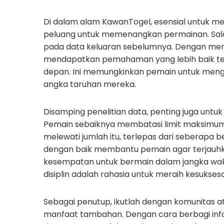
Di dalam alam KawanTogel, esensial untuk 
peluang untuk memenangkan permainan. Salah
pada data keluaran sebelumnya. Dengan meng
mendapatkan pemahaman yang lebih baik te
depan. Ini memungkinkan pemain untuk menga
angka taruhan mereka.
Disamping penelitian data, penting juga unt
Pemain sebaiknya membatasi limit maksimum
melewati jumlah itu, terlepas dari seberapa
dengan baik membantu pemain agar terjauh
kesempatan untuk bermain dalam jangka wakt
disiplin adalah rahasia untuk meraih kesukses
Sebagai penutup, ikutlah dengan komunitas 
manfaat tambahan. Dengan cara berbagi info