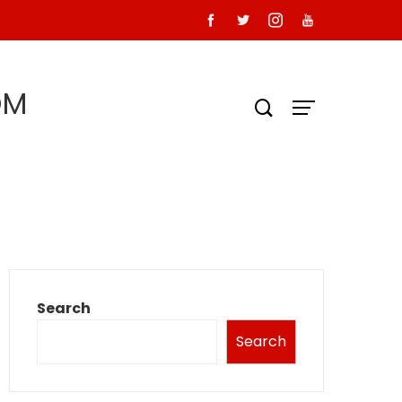
OM
Search
Search