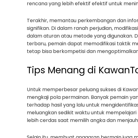
rencana yang lebih efektif efektif untuk men
Terakhir, memantau perkembangan dan informa
signifikan. Di dalam ranah perjudian, modifik
dalam aturan atau metode yang digunakan. D
terbaru, pemain dapat memodifikasi taktik m
tetap bisa berkompetisi dan mengoptimalka
Tips Menang di KawanT
Untuk memperbesar peluang sukses di Kawan
mengkaji pola permainan. Banyak pemain ya
terhadap hasil yang lalu untuk mengidentifik
meluangkan sedikit waktu untuk mempelajari
lebih cerdas saat memilih angka dan menjauhi
Selain itu, membuat anggaran bermain juga me