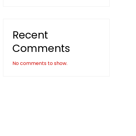
Recent
Comments
No comments to show.