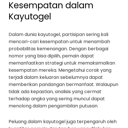
Kesempatan dalam
Kayutogel
Dalam dunia kayutogel, partisipan sering kali
mencari-cari kesempatan untuk menambah
probabilitas kemenangan. Dengan berbagai
nomor yang bisa dipilih, pemain dapat
memanfaatkan strategi untuk memaksimalkan
kesempatan mereka. Mengetahui corak yang
terjadi dalam keluaran sebelumnya dapat
memberikan pandangan bermanfaat. Walaupun
tidak ada kepastian, analisis yang cermat
terhadap angka yang sering muncul dapat
menolong dalam pengambilan putusan.
Peluang dalam kayutogel juga terpengaruh oleh