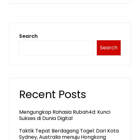
Search
Search
Recent Posts
Mengungkap Rahasia Rubah4d: Kunci
Sukses di Dunia Digital
Taktik Tepat Berdagang Togel: Dari Kota
Sydney, Australia menuju Hongkong