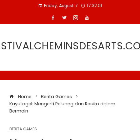
Skip
Friday, August 7
17:32:01
to
content
ESTIVALCHEMINSDESARTS.C
Home
Berita Games
Kayutogel: Mengerti Peluang dan Resiko dalam
Bermain
BERITA GAMES