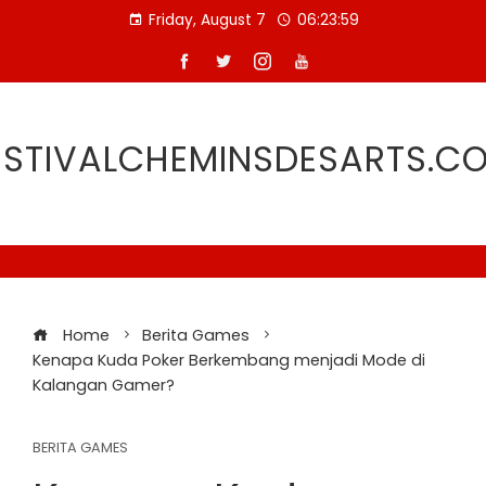
Skip
Friday, August 7
06:23:59
to
content
ESTIVALCHEMINSDESARTS.C
Home
Berita Games
Kenapa Kuda Poker Berkembang menjadi Mode di
Kalangan Gamer?
BERITA GAMES