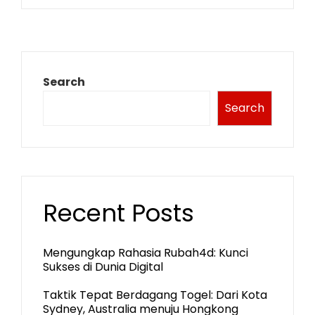
Search
Search
Recent Posts
Mengungkap Rahasia Rubah4d: Kunci
Sukses di Dunia Digital
Taktik Tepat Berdagang Togel: Dari Kota
Sydney, Australia menuju Hongkong