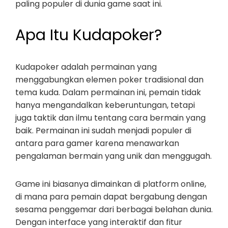
paling populer di dunia game saat ini.
Apa Itu Kudapoker?
Kudapoker adalah permainan yang
menggabungkan elemen poker tradisional dan
tema kuda. Dalam permainan ini, pemain tidak
hanya mengandalkan keberuntungan, tetapi
juga taktik dan ilmu tentang cara bermain yang
baik. Permainan ini sudah menjadi populer di
antara para gamer karena menawarkan
pengalaman bermain yang unik dan menggugah.
Game ini biasanya dimainkan di platform online,
di mana para pemain dapat bergabung dengan
sesama penggemar dari berbagai belahan dunia.
Dengan interface yang interaktif dan fitur