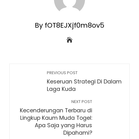
By fOT8EJXjf0m8ov5
PREVIOUS POST
Keseruan Strategi Di Dalam
Laga Kuda
NEXT POST
Kecenderungan Terbaru di
Lingkup Kaum Muda Togel:
Apa Saja yang Harus
Dipahami?