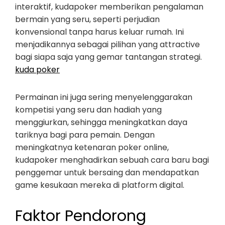
interaktif, kudapoker memberikan pengalaman
bermain yang seru, seperti perjudian
konvensional tanpa harus keluar rumah. Ini
menjadikannya sebagai pilihan yang attractive
bagi siapa saja yang gemar tantangan strategi.
kuda poker
Permainan ini juga sering menyelenggarakan
kompetisi yang seru dan hadiah yang
menggiurkan, sehingga meningkatkan daya
tariknya bagi para pemain. Dengan
meningkatnya ketenaran poker online,
kudapoker menghadirkan sebuah cara baru bagi
penggemar untuk bersaing dan mendapatkan
game kesukaan mereka di platform digital.
Faktor Pendorong