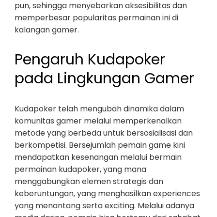
pun, sehingga menyebarkan aksesibilitas dan
memperbesar popularitas permainan ini di
kalangan gamer.
Pengaruh Kudapoker
pada Lingkungan Gamer
Kudapoker telah mengubah dinamika dalam
komunitas gamer melalui memperkenalkan
metode yang berbeda untuk bersosialisasi dan
berkompetisi. Bersejumlah pemain game kini
mendapatkan kesenangan melalui bermain
permainan kudapoker, yang mana
menggabungkan elemen strategis dan
keberuntungan, yang menghasilkan experiences
yang menantang serta exciting. Melalui adanya