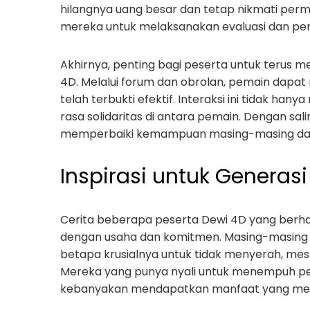
hilangnya uang besar dan tetap nikmati per
mereka untuk melaksanakan evaluasi dan peny
Akhirnya, penting bagi peserta untuk terus 
4D. Melalui forum dan obrolan, pemain dapat
telah terbukti efektif. Interaksi ini tidak 
rasa solidaritas di antara pemain. Dengan 
memperbaiki kemampuan masing-masing da
Inspirasi untuk Genera
Cerita beberapa peserta Dewi 4D yang berhas
dengan usaha dan komitmen. Masing-masing cer
betapa krusialnya untuk tidak menyerah, mes
Mereka yang punya nyali untuk menempuh pe
kebanyakan mendapatkan manfaat yang mem