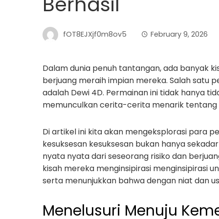
Berhasil
fOT8EJXjf0m8ov5
February 9, 2026
Dalam dunia penuh tantangan, ada banyak ki
berjuang meraih impian mereka. Salah satu 
adalah Dewi 4D. Permainan ini tidak hanya 
memunculkan cerita-cerita menarik tentang
Di artikel ini kita akan mengeksplorasi para
kesuksesan kesuksesan bukan hanya sekadar
nyata nyata dari seseorang risiko dan berj
kisah mereka menginsipirasi menginsipirasi u
serta menunjukkan bahwa dengan niat dan us
Menelusuri Menuju Ke