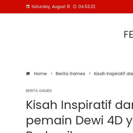
Skip
Saturday, August 8
04:53:23
to
content
F
Home
Berita Games
Kisah Inspiratif 
BERITA GAMES
Kisah Inspiratif d
pemain Dewi 4D 