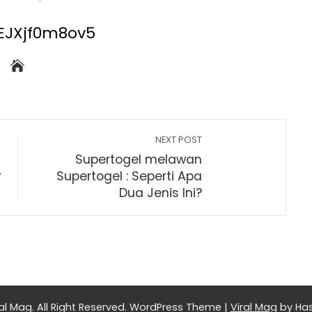
8EJXjf0m8ov5
NEXT POST
Supertogel melawan
r
Supertogel : Seperti Apa
Dua Jenis Ini?
al Mag. All Right Reserved.
WordPress Theme
|
Viral Mag
by Ha