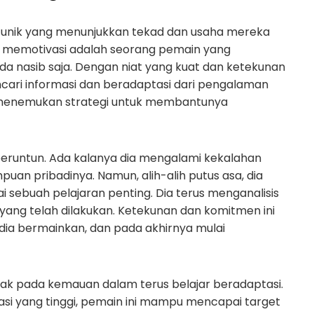
 unik yang menunjukkan tekad dan usaha mereka
g memotivasi adalah seorang pemain yang
 nasib saja. Dengan niat yang kuat dan ketekunan
ncari informasi dan beradaptasi dari pengalaman
ini menemukan strategi untuk membantunya
beruntun. Ada kalanya dia mengalami kekalahan
 pribadinya. Namun, alih-alih putus asa, dia
sebuah pelajaran penting. Dia terus menganalisis
ang telah dilakukan. Ketekunan dan komitmen ini
ia bermainkan, dan pada akhirnya mulai
etak pada kemauan dalam terus belajar beradaptasi.
asi yang tinggi, pemain ini mampu mencapai target