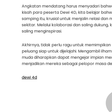
Angkatan mendatang harus menyadari bahwa 
kisah para peserta Dewi 4D, kita belajar bah
samping itu, krusial untuk menjalin relasi d
sekitar. Melalui kolaborasi dan saling dukung
saling menginspirasi.
Akhirnya, tidak perlu ragu untuk memimpikan 
peluang siap untuk dijelajahi. Mengambil ilh
muda diharapkan dapat mengejar impian mer
menjadikan mereka sebagai pelopor masa de
dewi 4d