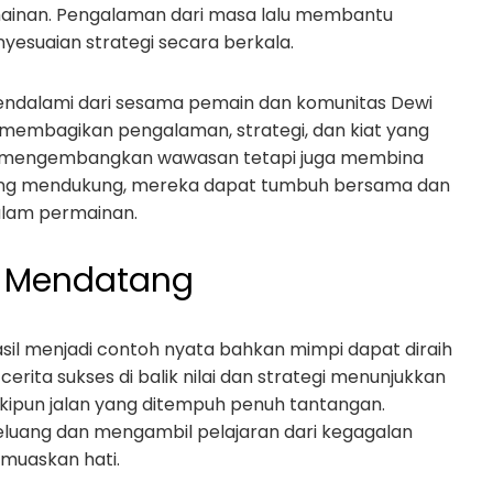
mainan. Pengalaman dari masa lalu membantu
esuaian strategi secara berkala.
mendalami dari sesama pemain dan komunitas Dewi
 membagikan pengalaman, strategi, dan kiat yang
hanya mengembangkan wawasan tetapi juga membina
saling mendukung, mereka dapat tumbuh bersama dan
lam permainan.
si Mendatang
il menjadi contoh nyata bahkan mimpi dapat diraih
ita sukses di balik nilai dan strategi menunjukkan
kipun jalan yang ditempuh penuh tantangan.
luang dan mengambil pelajaran dari kegagalan
uaskan hati.