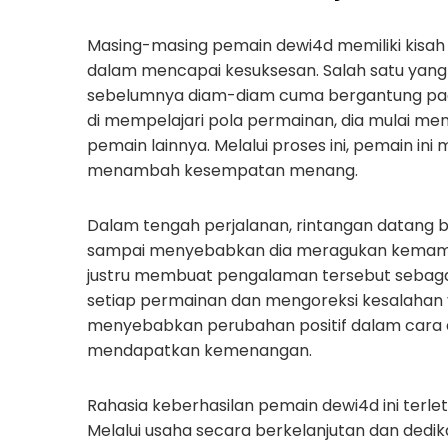
Masing-masing pemain dewi4d memiliki kisah
dalam mencapai kesuksesan. Salah satu yan
sebelumnya diam-diam cuma bergantung pada
di mempelajari pola permainan, dia mulai me
pemain lainnya. Melalui proses ini, pemain 
menambah kesempatan menang.
Dalam tengah perjalanan, rintangan datang 
sampai menyebabkan dia meragukan kemampuan
justru membuat pengalaman tersebut sebagai 
setiap permainan dan mengoreksi kesalahan y
menyebabkan perubahan positif dalam cara d
mendapatkan kemenangan.
Rahasia keberhasilan pemain dewi4d ini terl
Melalui usaha secara berkelanjutan dan dedik