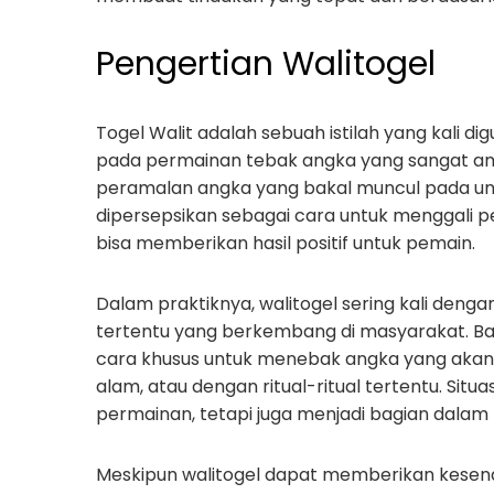
Pengertian Walitogel
Togel Walit adalah sebuah istilah yang kali 
pada permainan tebak angka yang sangat ama
peramalan angka yang bakal muncul pada undi
dipersepsikan sebagai cara untuk menggali 
bisa memberikan hasil positif untuk pemain.
Dalam praktiknya, walitogel sering kali den
tertentu yang berkembang di masyarakat. B
cara khusus untuk menebak angka yang akan 
alam, atau dengan ritual-ritual tertentu. Situa
permainan, tetapi juga menjadi bagian dalam
Meskipun walitogel dapat memberikan kesena