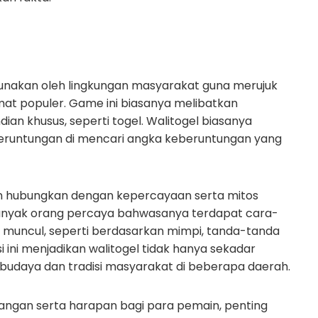
digunakan oleh lingkungan masyarakat guna merujuk
t populer. Game ini biasanya melibatkan
an khusus, seperti togel. Walitogel biasanya
peruntungan di mencari angka keberuntungan yang
gan hubungkan dengan kepercayaan serta mitos
anyak orang percaya bahwasanya terdapat cara-
muncul, seperti berdasarkan mimpi, tanda-tanda
si ini menjadikan walitogel tidak hanya sekadar
 budaya dan tradisi masyarakat di beberapa daerah.
ngan serta harapan bagi para pemain, penting