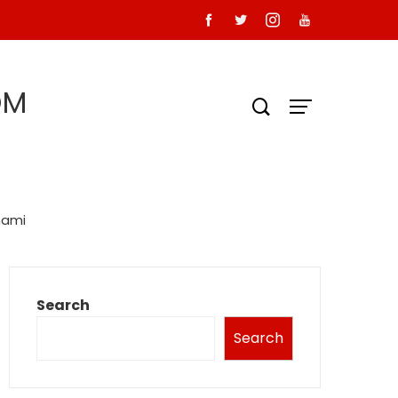
OM
hami
Search
Search