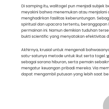
Di samping itu, walitogel pun menjadi subjek
meyakini bahwa menemukan atau menjalani c
menghadirkan fasilitas keberuntungan. Sebag
spiritual dan upacara tertentu, beranggapa
permainan ini. Namun demikian tuduhan ters
bukti scientific yang menyatakan efektivitas d
Akhirnya, krusial untuk mengenali bahwasanya
satu-satunya metode untuk ikut serta togel.
w
sebagai sarana hiburan, serta pemain sebai
mengatur keuangan pribadi mereka. Via mem
dapat mengambil putusan yang lebih saat ber