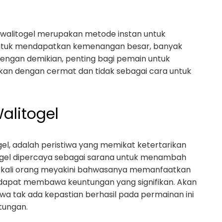
t walitogel merupakan metode instan untuk
ntuk mendapatkan kemenangan besar, banyak
ngan demikian, penting bagi pemain untuk
kan dengan cermat dan tidak sebagai cara untuk
alitogel
ogel, adalah peristiwa yang memikat ketertarikan
ogel dipercaya sebagai sarana untuk menambah
ekali orang meyakini bahwasanya memanfaatkan
l dapat membawa keuntungan yang signifikan. Akan
hwa tak ada kepastian berhasil pada permainan ini
ntungan.