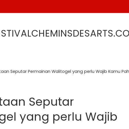
ESTIVALCHEMINSDESARTS.C
ataan Seputar Permainan Walitogel yang perlu Wajib Kamu Pa
ataan Seputar
gel yang perlu Wajib