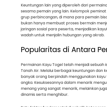
Keuntungan lain yang diperoleh dari permainan
sesama pemain yang lain. Kelompok peminat
grup perbincangan, di mana para pemain bisa b
bukan hanya membuat proses bermain menjadi
jaringan sosial para peserta, menjadikan kayu
wadah untuk menjalin hubungan yang akrab.
Popularitas di Antara P
Permainan Kayu Togel telah menjadi sebuah i
Tanah Air. Melalui berbagai keuntungan dan 
banyak orang berpindah menggunakan kayu t
angka. Kesuksesannya dalam menarik mengu
menang yang sangat menarik, melainkan jug
dinamis serta menghibur.