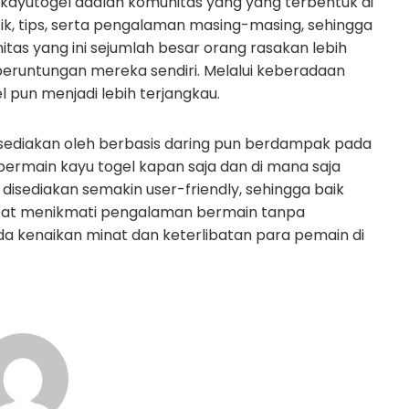
 kayutogel adalah komunitas yang yang terbentuk di
ktik, tips, serta pengalaman masing-masing, sehingga
itas yang ini sejumlah besar orang rasakan lebih
eberuntungan mereka sendiri. Melalui keberadaan
l pun menjadi lebih terjangkau.
isediakan oleh berbasis daring pun berdampak pada
ermain kayu togel kapan saja dan di mana saja
disediakan semakin user-friendly, sehingga baik
pat menikmati pengalaman bermain tanpa
ada kenaikan minat dan keterlibatan para pemain di