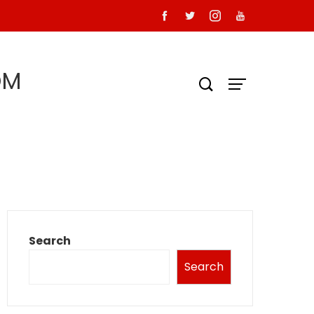
OM
Search
Search