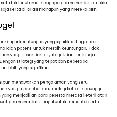
lah satu faktor utama mengapa permainan ini semakin
aja serta di lokasi manapun yang mereka pilih.
ogel
erbagai keuntungan yang signifikan bagi para
a ialah potensi untuk meraih keuntungan. Tidak
aan yang besar dari kayutogel, dan tentu saja
. Dengan strategi yang tepat dan beberapa
n lebih yang signifikan.
 ini pun menawarkan pengalaman yang seru.
an yang mendebarkan, apalagi ketika menunggu
lin yang menjadikan para peserta merasa keterikatan
at permainan ini sebagai untuk bersantai serta