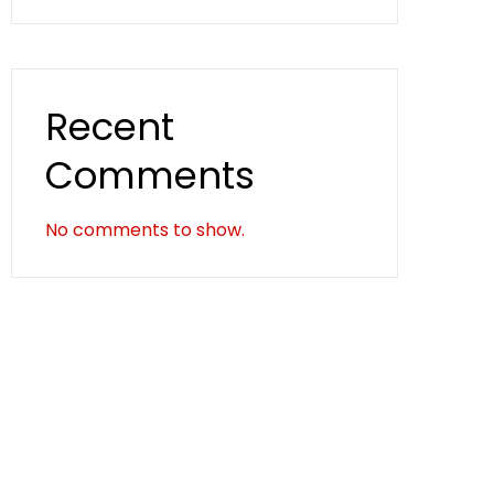
Recent
Comments
No comments to show.