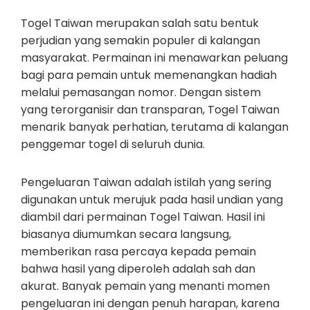
Togel Taiwan merupakan salah satu bentuk
perjudian yang semakin populer di kalangan
masyarakat. Permainan ini menawarkan peluang
bagi para pemain untuk memenangkan hadiah
melalui pemasangan nomor. Dengan sistem
yang terorganisir dan transparan, Togel Taiwan
menarik banyak perhatian, terutama di kalangan
penggemar togel di seluruh dunia.
Pengeluaran Taiwan adalah istilah yang sering
digunakan untuk merujuk pada hasil undian yang
diambil dari permainan Togel Taiwan. Hasil ini
biasanya diumumkan secara langsung,
memberikan rasa percaya kepada pemain
bahwa hasil yang diperoleh adalah sah dan
akurat. Banyak pemain yang menanti momen
pengeluaran ini dengan penuh harapan, karena