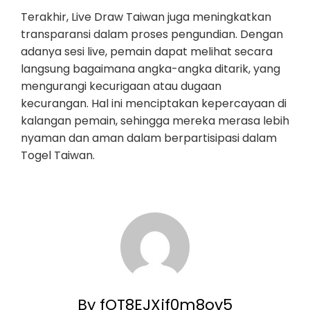
Terakhir, Live Draw Taiwan juga meningkatkan
transparansi dalam proses pengundian. Dengan
adanya sesi live, pemain dapat melihat secara
langsung bagaimana angka-angka ditarik, yang
mengurangi kecurigaan atau dugaan
kecurangan. Hal ini menciptakan kepercayaan di
kalangan pemain, sehingga mereka merasa lebih
nyaman dan aman dalam berpartisipasi dalam
Togel Taiwan.
By fOT8EJXjf0m8ov5