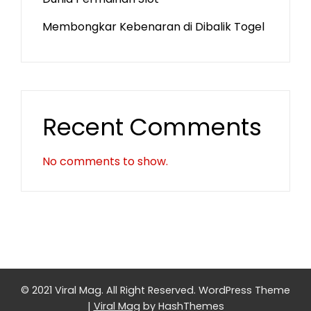
Membongkar Kebenaran di Dibalik Togel
Recent Comments
No comments to show.
© 2021 Viral Mag. All Right Reserved.
WordPress Theme
|
Viral Mag
by HashThemes