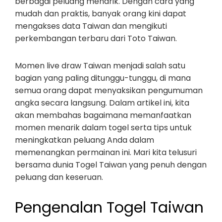
berbagai peluang menarik. Dengan cara yang
mudah dan praktis, banyak orang kini dapat
mengakses data Taiwan dan mengikuti
perkembangan terbaru dari Toto Taiwan.
Momen live draw Taiwan menjadi salah satu
bagian yang paling ditunggu-tunggu, di mana
semua orang dapat menyaksikan pengumuman
angka secara langsung. Dalam artikel ini, kita
akan membahas bagaimana memanfaatkan
momen menarik dalam togel serta tips untuk
meningkatkan peluang Anda dalam
memenangkan permainan ini. Mari kita telusuri
bersama dunia Togel Taiwan yang penuh dengan
peluang dan keseruan.
Pengenalan Togel Taiwan