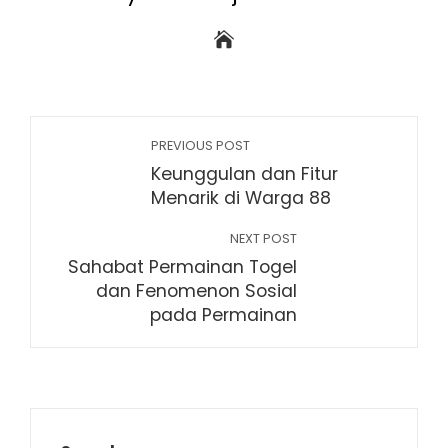
PREVIOUS POST
Keunggulan dan Fitur
Menarik di Warga 88
NEXT POST
Sahabat Permainan Togel
dan Fenomenon Sosial
pada Permainan