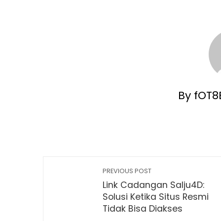
By fOT
PREVIOUS POST
Link Cadangan Salju4D:
Solusi Ketika Situs Resmi
Tidak Bisa Diakses