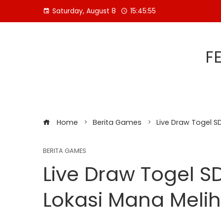
Skip
Saturday, August 8
15:45:55
to
content
F
Home
Berita Games
Live Draw Togel S
BERITA GAMES
Live Draw Togel S
Lokasi Mana Meli