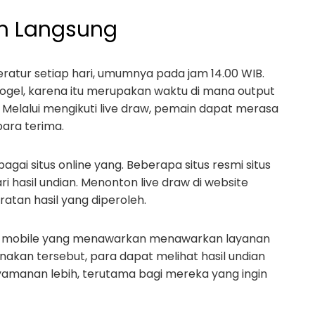
an Langsung
eratur setiap hari, umumnya pada jam 14.00 WIB.
togel, karena itu merupakan waktu di mana output
Melalui mengikuti live draw, pemain dapat merasa
para terima.
agai situs online yang. Beberapa situs resmi situs
i hasil undian. Menonton live draw di website
tan hasil yang diperoleh.
asi mobile yang menawarkan menawarkan layanan
kan tersebut, para dapat melihat hasil undian
yamanan lebih, terutama bagi mereka yang ingin