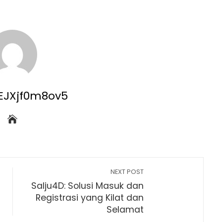
8EJXjf0m8ov5
NEXT POST
Salju4D: Solusi Masuk dan
Registrasi yang Kilat dan
Selamat