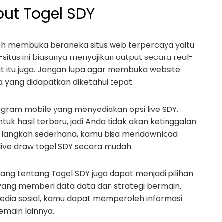
ut Togel SDY
eh membuka beraneka situs web terpercaya yaitu
situs ini biasanya menyajikan output secara real-
at itu juga. Jangan lupa agar membuka website
 yang didapatkan diketahui tepat.
gram mobile yang menyediakan opsi live SDY.
ntuk hasil terbaru, jadi Anda tidak akan ketinggalan
h-langkah sederhana, kamu bisa mendownload
ive draw togel SDY secara mudah.
ang tentang Togel SDY juga dapat menjadi pilihan
 yang memberi data data dan strategi bermain.
dia sosial, kamu dapat memperoleh informasi
emain lainnya.