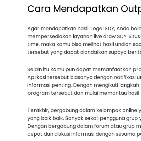
Cara Mendapatkan Outp
Agar mendapatkan hasil Togel SDY, Anda bol
mempersediakan layanan live draw SDY. Situs-
time, maka kamu bisa melihat hasil undian sa
tersebut yang dapat diandalkan supaya berita
Selain itu kamu pun dapat memanfaatkan pro
Aplikasi tersebut biasanya dengan notifikasi u
informasi penting. Dengan mengikuti langka
program tersebut dan mulai memantau hasil l
Terakhir, bergabung dalam kelompok online y
yang baik baik. Banyak sekali pengguna grup
Dengan bergabung dalam forum atau grup me
cepat dan diskusi informasi dengan sesama p