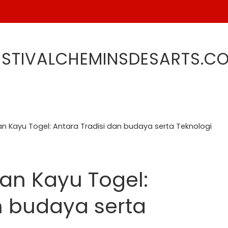
ESTIVALCHEMINSDESARTS.C
an Kayu Togel: Antara Tradisi dan budaya serta Teknologi
an Kayu Togel:
n budaya serta