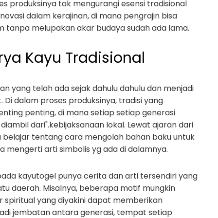
 produksinya tak mengurangi esensi tradisional
inovasi dalam kerajinan, di mana pengrajin bisa
am tanpa melupakan akar budaya sudah ada lama.
rya Kayu Tradisional
ian yang telah ada sejak dahulu dahulu dan menjadi
 Di dalam proses produksinya, tradisi yang
enting penting, di mana setiap setiap generasi
diambil dari".kebijaksanaan lokal. Lewat ajaran dari
ya belajar tentang cara mengolah bahan baku untuk
 mengerti arti simbolis yg ada di dalamnya.
ada kayutogel punya cerita dan arti tersendiri yang
tu daerah. Misalnya, beberapa motif mungkin
r spiritual yang diyakini dapat memberikan
jadi jembatan antara generasi, tempat setiap