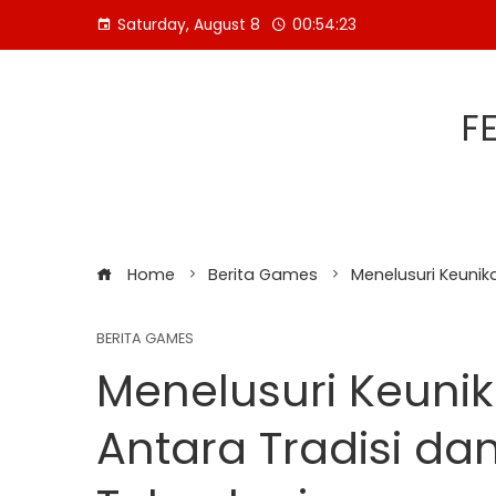
Skip
Saturday, August 8
00:54:23
to
content
F
Home
Berita Games
Menelusuri Keunik
BERITA GAMES
Menelusuri Keunik
Antara Tradisi da