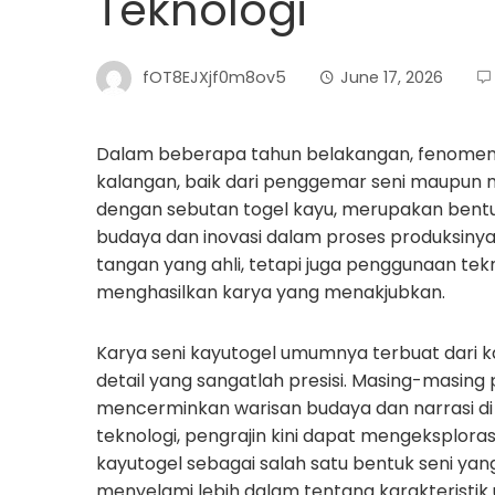
Teknologi
fOT8EJXjf0m8ov5
June 17, 2026
Dalam beberapa tahun belakangan, fenomena
kalangan, baik dari penggemar seni maupun 
dengan sebutan togel kayu, merupakan bentu
budaya dan inovasi dalam proses produksinya.
tangan yang ahli, tetapi juga penggunaan t
menghasilkan karya yang menakjubkan.
Karya seni kayutogel umumnya terbuat dari ka
detail yang sangatlah presisi. Masing-masing
mencerminkan warisan budaya dan narrasi d
teknologi, pengrajin kini dapat mengeksplora
kayutogel sebagai salah satu bentuk seni yang t
menyelami lebih dalam tentang karakteristik 