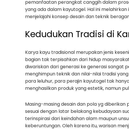
pemanfaatan perangkat canggih dalam proses
yang ada dalam kayutogel. Hal ini melahirkan 
menjelajahi konsep desain dan teknik berag
Kedudukan Tradisi di Ka
Karya kayu tradisional merupakan jenis kesen
bagian tak terpisahkan dari hidup masyarakat.
diwariskan dari generasi ke generasi sangat p
menghimpun teknik dan nilai-nilai tradisi yang 
para leluhur, para perajin kayutogel tak han
menghasilkan produk yang estetik, namun pula
Masing-masing desain dan pola yg diberikan p
sesuai dengan latar belakang kebudayaan sua
terinspirasi dari keindahan alam maupun unsu
keberuntungan. Oleh karena itu, warisan men