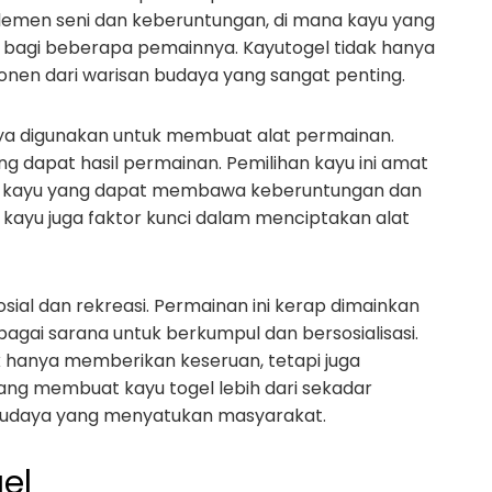
elemen seni dan keberuntungan, di mana kayu yang
tal bagi beberapa pemainnya. Kayutogel tidak hanya
nen dari warisan budaya yang sangat penting.
ya digunakan untuk membuat alat permainan.
yang dapat hasil permainan. Pemilihan kayu ini amat
a kayu yang dapat membawa keberuntungan dan
lam kayu juga faktor kunci dalam menciptakan alat
osial dan rekreasi. Permainan ini kerap dimainkan
gai sarana untuk berkumpul dan bersosialisasi.
k hanya memberikan keseruan, tetapi juga
ang membuat kayu togel lebih dari sekadar
budaya yang menyatukan masyarakat.
el