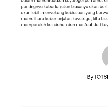
dalam memanfaatkan kayutogel pun amat di
pentingnya keberlanjutan biasanya akan ber
akan lebih menyokong kebiasaan yang berw
memelihara keberlanjutan kayutogel, kita bi
memperoleh keindahan dan manfaat dari kayu
By fOT