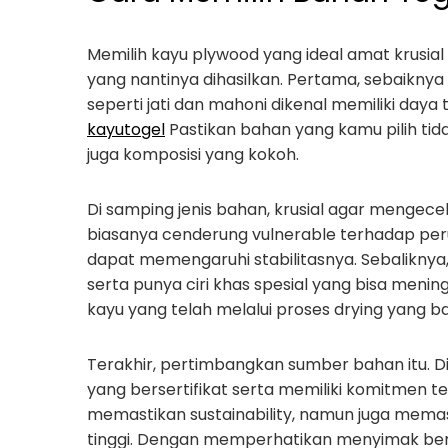
Memilih kayu plywood yang ideal amat krusia
yang nantinya dihasilkan. Pertama, sebaiknya 
seperti jati dan mahoni dikenal memiliki daya 
kayutogel
Pastikan bahan yang kamu pilih ti
juga komposisi yang kokoh.
Di samping jenis bahan, krusial agar mengece
biasanya cenderung vulnerable terhadap pe
dapat memengaruhi stabilitasnya. Sebaliknya
serta punya ciri khas spesial yang bisa meni
kayu yang telah melalui proses drying yang 
Terakhir, pertimbangkan sumber bahan itu. D
yang bersertifikat serta memiliki komitmen te
memastikan sustainability, namun juga mema
tinggi. Dengan memperhatikan menyimak berba