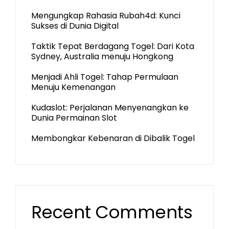
Mengungkap Rahasia Rubah4d: Kunci
Sukses di Dunia Digital
Taktik Tepat Berdagang Togel: Dari Kota
Sydney, Australia menuju Hongkong
Menjadi Ahli Togel: Tahap Permulaan
Menuju Kemenangan
Kudaslot: Perjalanan Menyenangkan ke
Dunia Permainan Slot
Membongkar Kebenaran di Dibalik Togel
Recent Comments