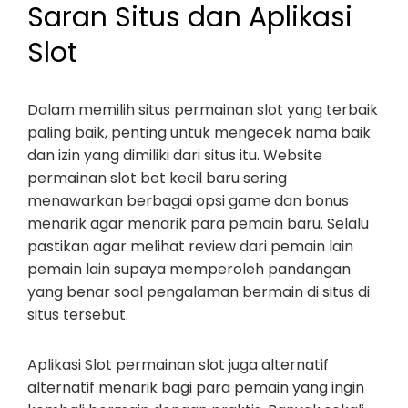
Saran Situs dan Aplikasi
Slot
Dalam memilih situs permainan slot yang terbaik
paling baik, penting untuk mengecek nama baik
dan izin yang dimiliki dari situs itu. Website
permainan slot bet kecil baru sering
menawarkan berbagai opsi game dan bonus
menarik agar menarik para pemain baru. Selalu
pastikan agar melihat review dari pemain lain
pemain lain supaya memperoleh pandangan
yang benar soal pengalaman bermain di situs di
situs tersebut.
Aplikasi Slot permainan slot juga alternatif
alternatif menarik bagi para pemain yang ingin