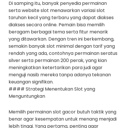
Di samping itu, banyak penyedia permainan
serta website slot menawarkan variasi slot
taruhan kecil yang terbaru yang dapat diakses
diakses secara online. Pemain bisa memilih
beragam berbagai tema serta fitur menarik
yang ditawarkan. Dengan tren ini berkembang,
semakin banyak slot minimal dengan tarif yang
rendah yang ada, contohnya permainan seratus
silver serta permainan 200 perak, yang kian
meningkatkan ketertarikan para judi agar
menguji nasib mereka tanpa adanya tekanan
keuangan signifikan.
#### Strategi Menentukan Slot yang
Menguntungkan
Memilih permainan slot gacor butuh taktik yang
benar agar kesempatan untuk menang menjadi
lebih tinggi. Yang pertama, penting agar