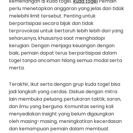
kemenangan di kuda togel.
kuda togel
Pemain
perlu menetapkan anggaran yang jelas dan tidak
melebihi limit tersebut. Penting untuk
berpartisipasi secara bijak dan tidak
terprovokasi untuk bertaruh lebih lebih dari yang
seharusnya, khususnya saat menghadapi
kerugian. Dengan menjaga keuangan dengan
baik, pemain dapat terus berpartisipasi dalam
togel tanpa ancaman hilang semua modal serta
merta.
Terakhir, ikut serta dengan grup kuda togel bisa
jadi langkah yang cerdas. Diskusi dengan mitra
lain membuka peluang pertukaran taktik, saran,
dan ilmu yang berguna. Komunitas sering kali
menyediakan insight yang belum digaungkan
oleh masing-masing, meningkatkan kecerdasan
dan kemampuan pemain dalam membuat