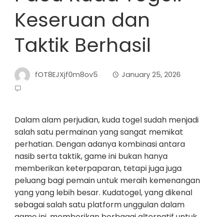
Keseruan dan
Taktik Berhasil
fOT8EJXjf0m8ov5
January 25, 2026
Dalam alam perjudian, kuda togel sudah menjadi
salah satu permainan yang sangat memikat
perhatian. Dengan adanya kombinasi antara
nasib serta taktik, game ini bukan hanya
memberikan keterpaparan, tetapi juga juga
peluang bagi pemain untuk meraih kemenangan
yang yang lebih besar. Kudatogel, yang dikenal
sebagai salah satu platform unggulan dalam
game ini, memberikan berbagai alternatif untuk