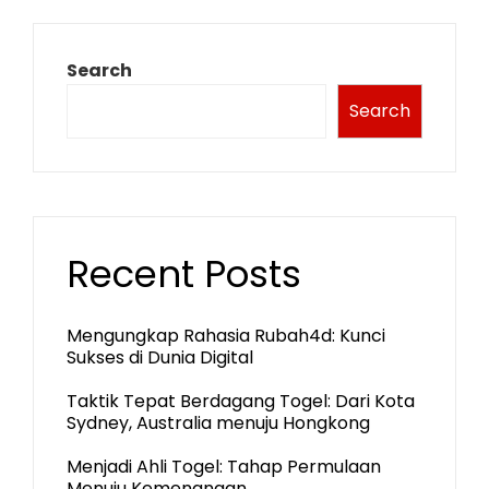
Search
Search
Recent Posts
Mengungkap Rahasia Rubah4d: Kunci
Sukses di Dunia Digital
Taktik Tepat Berdagang Togel: Dari Kota
Sydney, Australia menuju Hongkong
Menjadi Ahli Togel: Tahap Permulaan
Menuju Kemenangan