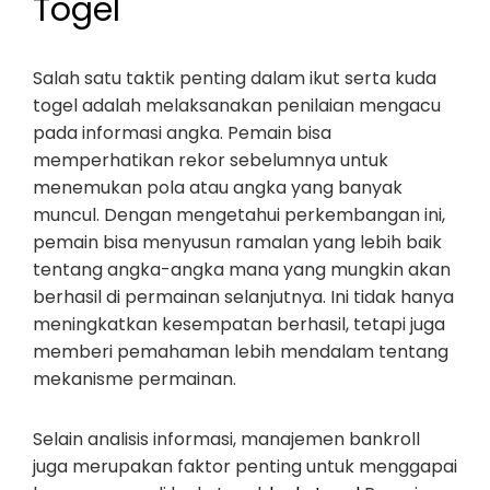
Togel
Salah satu taktik penting dalam ikut serta kuda
togel adalah melaksanakan penilaian mengacu
pada informasi angka. Pemain bisa
memperhatikan rekor sebelumnya untuk
menemukan pola atau angka yang banyak
muncul. Dengan mengetahui perkembangan ini,
pemain bisa menyusun ramalan yang lebih baik
tentang angka-angka mana yang mungkin akan
berhasil di permainan selanjutnya. Ini tidak hanya
meningkatkan kesempatan berhasil, tetapi juga
memberi pemahaman lebih mendalam tentang
mekanisme permainan.
Selain analisis informasi, manajemen bankroll
juga merupakan faktor penting untuk menggapai