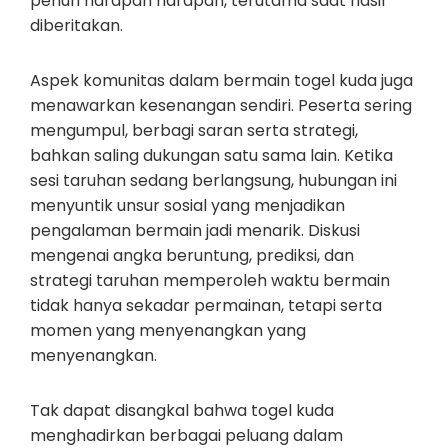
penuh harapan harapan, terutama saat hasil
diberitakan.
Aspek komunitas dalam bermain togel kuda juga
menawarkan kesenangan sendiri. Peserta sering
mengumpul, berbagi saran serta strategi,
bahkan saling dukungan satu sama lain. Ketika
sesi taruhan sedang berlangsung, hubungan ini
menyuntik unsur sosial yang menjadikan
pengalaman bermain jadi menarik. Diskusi
mengenai angka beruntung, prediksi, dan
strategi taruhan memperoleh waktu bermain
tidak hanya sekadar permainan, tetapi serta
momen yang menyenangkan yang
menyenangkan.
Tak dapat disangkal bahwa togel kuda
menghadirkan berbagai peluang dalam