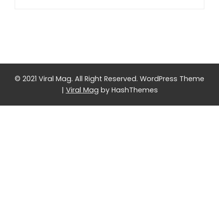
© 2021 Viral Mag. All Right Reserved.
WordPress Theme
|
Viral Mag
by HashThemes