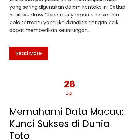
yang sering digunakan dalam konteks ini. Setiap
hasil live draw China menyimpan rahasia dan
pola tertentu yang jika dianalisis dengan baik,
dapat memberikan keuntungan…
Read More
26
JUL
Memahami Data Macau:
Kunci Sukses di Dunia
Toto