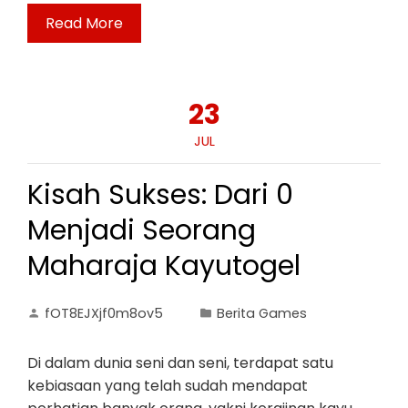
Read More
23
JUL
Kisah Sukses: Dari 0
Menjadi Seorang
Maharaja Kayutogel
fOT8EJXjf0m8ov5
Berita Games
Di dalam dunia seni dan seni, terdapat satu
kebiasaan yang telah sudah mendapat