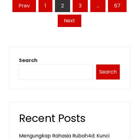
Posts
Prev
1
2
3
…
67
pagination
Next
Search
Search
Recent Posts
Mengungkap Rahasia Rubah4d: Kunci