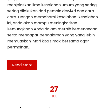
menjelaskan lima kesalahan umum yang sering
sering dilakukan dari pemain dewi4d dan cara
cara. Dengan memahami kesalahan-kesalahan
ini, anda akan mampu meningkatkan
kemungkinan Anda dalam meraih kemenangan
serta mendapat pengalaman yang yang lebih
memuaskan. Mari kita simak bersama agar
permainan…
Read More
27
JUL