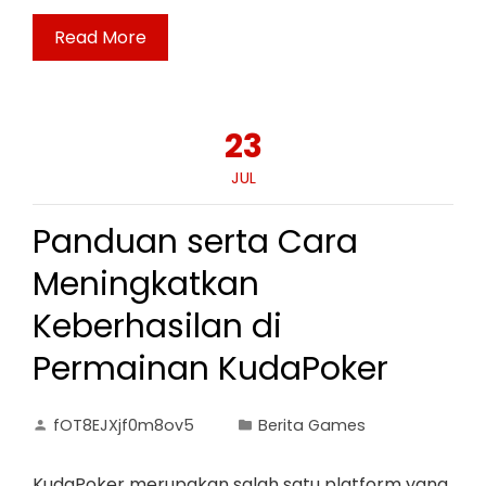
Read More
23
JUL
Panduan serta Cara
Meningkatkan
Keberhasilan di
Permainan KudaPoker
fOT8EJXjf0m8ov5
Berita Games
KudaPoker merupakan salah satu platform yang