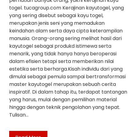
perhatian banyak orang, yakni kerajinan kayu
togel. tucagroup.com Kerajinan kayutogel, yang
yang sering disebut sebagai kayu togel,
merupakan jenis seni yang memadukan
keindahan alam serta daya cipta keterampilan
manusia. Orang-orang sering melihat hasil dari
kayutogel sebagai produkd istimewa serta
menarik, yang tidak hanya hanya beroperasi
dalam efisien tetapi serta memberikan nilai
estetika serta berharga.Kisah individu dari yang
dimulai sebagai pemula sampai bertransformasi
master kayutogel merupakan sebuah cerita
inspiratif. Di dalam tahap itu, terdapat tantangan
yang harus, mulai dengan pemilihan material
hingga dengan teknik pengolahan yang tepat.
Tulisan…