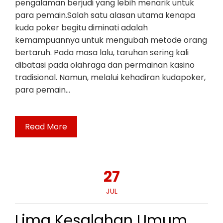
pengalaman berjudi yang lebih menarik untuk
para pemain.Salah satu alasan utama kenapa
kuda poker begitu diminati adalah
kemampuannya untuk mengubah metode orang
bertaruh. Pada masa lalu, taruhan sering kali
dibatasi pada olahraga dan permainan kasino
tradisional. Namun, melalui kehadiran kudapoker,
para pemain…
Read More
27
JUL
Lima Kesalahan Umum