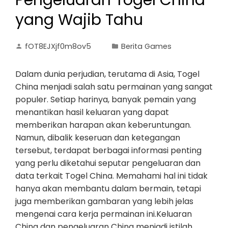
Pengeluaran Togel China
yang Wajib Tahu
fOT8EJXjf0m8ov5
Berita Games
Dalam dunia perjudian, terutama di Asia, Togel
China menjadi salah satu permainan yang sangat
populer. Setiap harinya, banyak pemain yang
menantikan hasil keluaran yang dapat
memberikan harapan akan keberuntungan.
Namun, dibalik keseruan dan ketegangan
tersebut, terdapat berbagai informasi penting
yang perlu diketahui seputar pengeluaran dan
data terkait Togel China. Memahami hal ini tidak
hanya akan membantu dalam bermain, tetapi
juga memberikan gambaran yang lebih jelas
mengenai cara kerja permainan ini.Keluaran
China dan pengeluaran China menjadi istilah