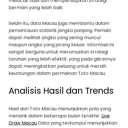
melacak hasil dan mempersiapkan strategi
bermain yang lebih baik.
Selain itu, data Macau juga membantu dalam
pemantauan statistik jangka panjang. Pemain
dapat melihat angka yang sering muncul
maupun angka yang jarang keluar. Informasi ini
sangat berguna untuk merumuskan strategi
taruhan yang lebih efektif, yang pada gilirannya
dapat meningkatkan peluang untuk meraih
keuntungan dalam permainan Toto Macau.
Analisis Hasil dan Trends
Hasil dari Toto Macau menunjukkan pola yang
menarik dalam beberapa bulan terakhir.
Live
Draw Macau
Data yang terkumpul menunjukkan