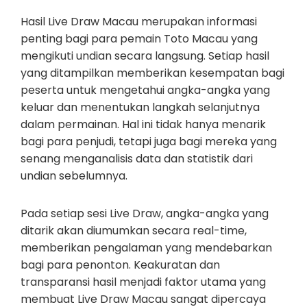
Hasil Live Draw Macau merupakan informasi
penting bagi para pemain Toto Macau yang
mengikuti undian secara langsung. Setiap hasil
yang ditampilkan memberikan kesempatan bagi
peserta untuk mengetahui angka-angka yang
keluar dan menentukan langkah selanjutnya
dalam permainan. Hal ini tidak hanya menarik
bagi para penjudi, tetapi juga bagi mereka yang
senang menganalisis data dan statistik dari
undian sebelumnya.
Pada setiap sesi Live Draw, angka-angka yang
ditarik akan diumumkan secara real-time,
memberikan pengalaman yang mendebarkan
bagi para penonton. Keakuratan dan
transparansi hasil menjadi faktor utama yang
membuat Live Draw Macau sangat dipercaya