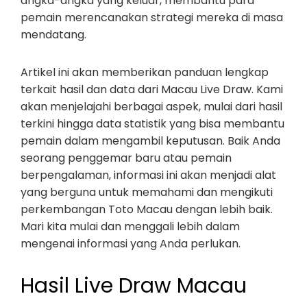
angka-angka yang keluar, membantu para
pemain merencanakan strategi mereka di masa
mendatang.
Artikel ini akan memberikan panduan lengkap
terkait hasil dan data dari Macau Live Draw. Kami
akan menjelajahi berbagai aspek, mulai dari hasil
terkini hingga data statistik yang bisa membantu
pemain dalam mengambil keputusan. Baik Anda
seorang penggemar baru atau pemain
berpengalaman, informasi ini akan menjadi alat
yang berguna untuk memahami dan mengikuti
perkembangan Toto Macau dengan lebih baik.
Mari kita mulai dan menggali lebih dalam
mengenai informasi yang Anda perlukan.
Hasil Live Draw Macau