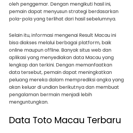
oleh penggemar. Dengan mengikuti hasil ini,
pemain dapat menyusun strategi berdasarkan
pola-pola yang terlihat dari hasil sebelumnya.
Selain itu, informasi mengenai Result Macau ini
bisa diakses melalui berbagai platform, baik
online maupun offline. Banyak situs web dan
aplikasi yang menyediakan data Macau yang
lengkap dan terkini. Dengan memanfaatkan
data tersebut, pemain dapat meningkatkan
peluang mereka dalam memprediksi angka yang
akan keluar di undian berikutnya dan membuat
pengalaman bermain menjadi lebih
menguntungkan.
Data Toto Macau Terbaru