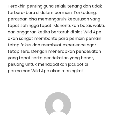
Terakhir, penting guna selalu tenang dan tidak
terburu-buru di dalam bermain. Terkadang,
perasaan bisa memengaruhi keputusan yang
tepat sehingga tepat. Menentukan batas waktu
dan anggaran ketika bertaruh di slot Wild Ape
akan sangat membantu para pemain pemain
tetap fokus dan membuat experience agar
tetap seru. Dengan menerapkan pendekatan
yang tepat serta pendekatan yang benar,
peluang untuk mendapatkan jackpot di
permainan Wild Ape akan meningkat.