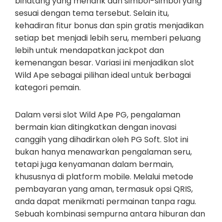
binatang yang menarik dan simbol-simbol yang
sesuai dengan tema tersebut. Selain itu,
kehadiran fitur bonus dan spin gratis menjadikan
setiap bet menjadi lebih seru, memberi peluang
lebih untuk mendapatkan jackpot dan
kemenangan besar. Variasi ini menjadikan slot
Wild Ape sebagai pilihan ideal untuk berbagai
kategori pemain.
Dalam versi slot Wild Ape PG, pengalaman
bermain kian ditingkatkan dengan inovasi
canggih yang dihadirkan oleh PG Soft. Slot ini
bukan hanya menawarkan pengalaman seru,
tetapi juga kenyamanan dalam bermain,
khususnya di platform mobile. Melalui metode
pembayaran yang aman, termasuk opsi QRIS,
anda dapat menikmati permainan tanpa ragu.
Sebuah kombinasi sempurna antara hiburan dan