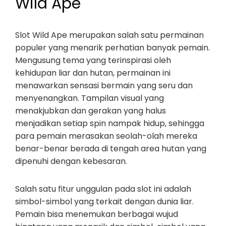
Wild Ape
Slot Wild Ape merupakan salah satu permainan
populer yang menarik perhatian banyak pemain.
Mengusung tema yang terinspirasi oleh
kehidupan liar dan hutan, permainan ini
menawarkan sensasi bermain yang seru dan
menyenangkan. Tampilan visual yang
menakjubkan dan gerakan yang halus
menjadikan setiap spin nampak hidup, sehingga
para pemain merasakan seolah-olah mereka
benar-benar berada di tengah area hutan yang
dipenuhi dengan kebesaran.
Salah satu fitur unggulan pada slot ini adalah
simbol-simbol yang terkait dengan dunia liar.
Pemain bisa menemukan berbagai wujud