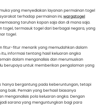
kemuka yang menyediakan layanan permainan togel
syarakat terhadap permainan ini,
wargatogel
masang taruhan kapan saja dan di mana saja.
n togel, termasuk togel dari berbagai negara, yang
r togel.
 fitur-fitur menarik yang memudahkan dalam
tu, informasi tentang hasil keluaran angka
pemain dalam menganalisis dan merumuskan
alu berupaya untuk memberikan pengalaman yang
k hanya bergantung pada keberuntungan, tetapi
ng baik. Pemain yang berhasil biasanya
n menganalisis pola keluaran angka. Dengan
njadi sarana yang menguntungkan bagi para