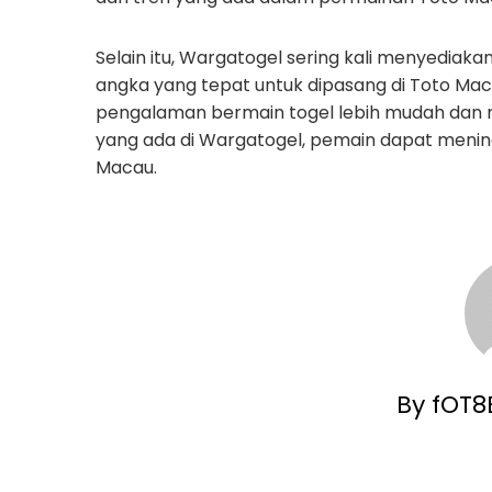
Selain itu, Wargatogel sering kali menyedia
angka yang tepat untuk dipasang di Toto Mac
pengalaman bermain togel lebih mudah dan
yang ada di Wargatogel, pemain dapat menin
Macau.
By fOT