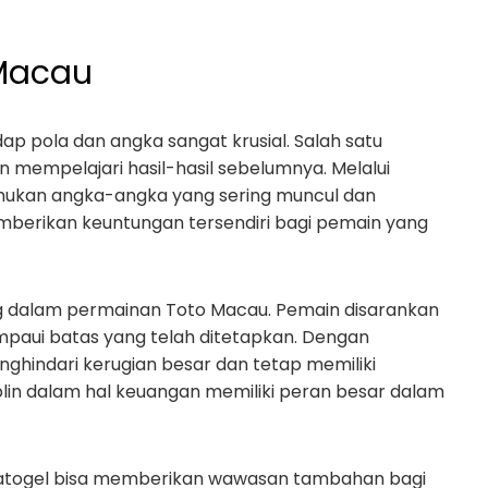
 Macau
 pola dan angka sangat krusial. Salah satu
 mempelajari hasil-hasil sebelumnya. Melalui
nemukan angka-angka yang sering muncul dan
emberikan keuntungan tersendiri bagi pemain yang
ng dalam permainan Toto Macau. Pemain disarankan
paui batas yang telah ditetapkan. Dengan
nghindari kerugian besar dan tetap memiliki
plin dalam hal keuangan memiliki peran besar dalam
gatogel bisa memberikan wawasan tambahan bagi