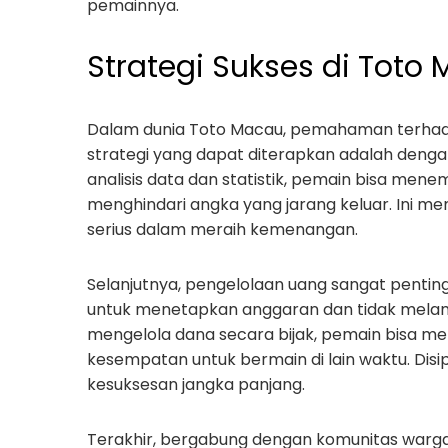
pemainnya.
Strategi Sukses di Toto
Dalam dunia Toto Macau, pemahaman terhadap
strategi yang dapat diterapkan adalah dengan
analisis data dan statistik, pemain bisa me
menghindari angka yang jarang keluar. Ini m
serius dalam meraih kemenangan.
Selanjutnya, pengelolaan uang sangat penti
untuk menetapkan anggaran dan tidak melam
mengelola dana secara bijak, pemain bisa me
kesempatan untuk bermain di lain waktu. Disi
kesuksesan jangka panjang.
Terakhir, bergabung dengan komunitas war