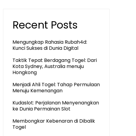
Recent Posts
Mengungkap Rahasia Rubah4d:
Kunci Sukses di Dunia Digital
Taktik Tepat Berdagang Togel: Dari
Kota Sydney, Australia menuju
Hongkong
Menjadi Ahli Togel: Tahap Permulaan
Menuju Kemenangan
Kudaslot: Perjalanan Menyenangkan
ke Dunia Permainan Slot
Membongkar Kebenaran di Dibalik
Togel