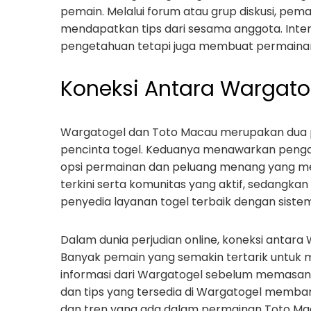
pemain. Melalui forum atau grup diskusi, pema
mendapatkan tips dari sesama anggota. Inter
pengetahuan tetapi juga membuat permainan
Koneksi Antara Wargato
Wargatogel dan Toto Macau merupakan dua p
pencinta togel. Keduanya menawarkan peng
opsi permainan dan peluang menang yang me
terkini serta komunitas yang aktif, sedangka
penyedia layanan togel terbaik dengan siste
Dalam dunia perjudian online, koneksi antara
Banyak pemain yang semakin tertarik untuk m
informasi dari Wargatogel sebelum memasang
dan tips yang tersedia di Wargatogel memb
dan tren yang ada dalam permainan Toto Ma