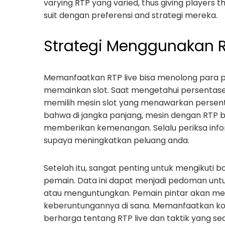
varying RTP yang varied, thus giving players 
suit dengan preferensi and strategi mereka.
Strategi Menggunakan R
Memanfaatkan RTP live bisa menolong para 
memainkan slot. Saat mengetahui persentase 
memilih mesin slot yang menawarkan persentas
bahwa di jangka panjang, mesin dengan RTP be
memberikan kemenangan. Selalu periksa inf
supaya meningkatkan peluang anda.
Setelah itu, sangat penting untuk mengikuti 
pemain. Data ini dapat menjadi pedoman un
atau menguntungkan. Pemain pintar akan me
keberuntungannya di sana. Memanfaatkan kom
berharga tentang RTP live dan taktik yang se