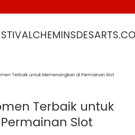
ESTIVALCHEMINSDESARTS.C
omen Terbaik untuk Memenangkan di Permainan Slot
omen Terbaik untuk
Permainan Slot