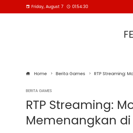
Skip
Friday, August 7
01:54:31
to
content
F
Home
Berita Games
RTP Streaming: M
BERITA GAMES
RTP Streaming: M
Memenangkan di 