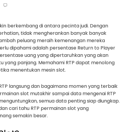
in berkembang di antara pecinta judi. Dengan
rhatian, tidak mengherankan banyak banyak
nambah peluang meraih kemenangan mereka
 perlu dipahami adalah persentase Return to Player
persentase uang yang dipertaruhkan yang akan
tu yang panjang. Memahami RTP dapat menolong
tika menentukan mesin slot.
al RTP langsung dan bagaimana momen yang terbaik
ermainan slot mutakhir sampai data mengenai RTP
 menguntungkan, semua data penting siap diungkap.
ot dan cari tahu RTP permainan slot yang
nang semakin besar.