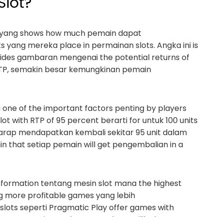
Slot?
e yang shows how much pemain dapat
yang mereka place in permainan slots. Angka ini is
vides gambaran mengenai the potential returns of
 RTP, semakin besar kemungkinan pemain
i one of the important factors penting by players
ot with RTP of 95 percent berarti for untuk 100 units
harap mendapatkan kembali sekitar 95 unit dalam
min that setiap pemain will get pengembalian in a
information tentang mesin slot mana the highest
ng more profitable games yang lebih
slots seperti Pragmatic Play offer games with