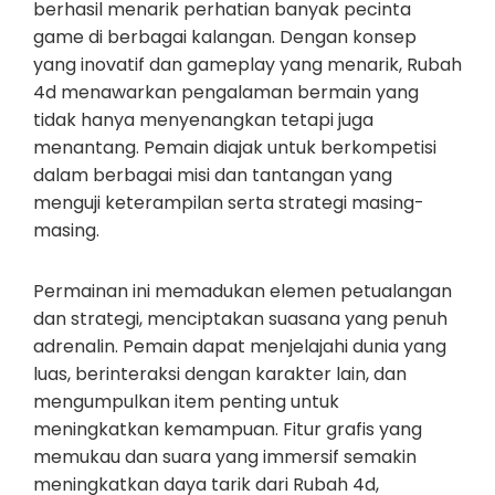
berhasil menarik perhatian banyak pecinta
game di berbagai kalangan. Dengan konsep
yang inovatif dan gameplay yang menarik, Rubah
4d menawarkan pengalaman bermain yang
tidak hanya menyenangkan tetapi juga
menantang. Pemain diajak untuk berkompetisi
dalam berbagai misi dan tantangan yang
menguji keterampilan serta strategi masing-
masing.
Permainan ini memadukan elemen petualangan
dan strategi, menciptakan suasana yang penuh
adrenalin. Pemain dapat menjelajahi dunia yang
luas, berinteraksi dengan karakter lain, dan
mengumpulkan item penting untuk
meningkatkan kemampuan. Fitur grafis yang
memukau dan suara yang immersif semakin
meningkatkan daya tarik dari Rubah 4d,