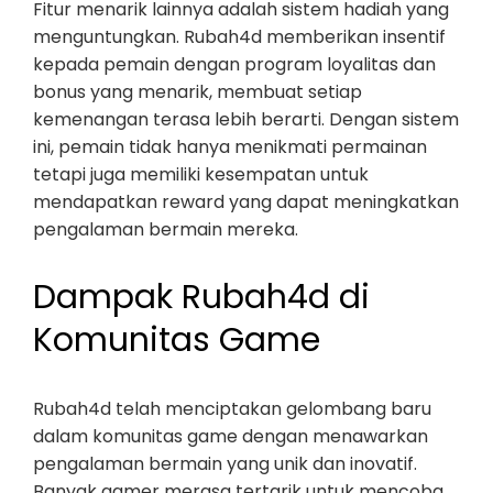
Fitur menarik lainnya adalah sistem hadiah yang
menguntungkan. Rubah4d memberikan insentif
kepada pemain dengan program loyalitas dan
bonus yang menarik, membuat setiap
kemenangan terasa lebih berarti. Dengan sistem
ini, pemain tidak hanya menikmati permainan
tetapi juga memiliki kesempatan untuk
mendapatkan reward yang dapat meningkatkan
pengalaman bermain mereka.
Dampak Rubah4d di
Komunitas Game
Rubah4d telah menciptakan gelombang baru
dalam komunitas game dengan menawarkan
pengalaman bermain yang unik dan inovatif.
Banyak gamer merasa tertarik untuk mencoba