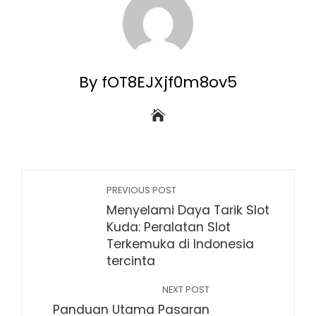
By fOT8EJXjf0m8ov5
PREVIOUS POST
Menyelami Daya Tarik Slot
Kuda: Peralatan Slot
Terkemuka di Indonesia
tercinta
NEXT POST
Panduan Utama Pasaran