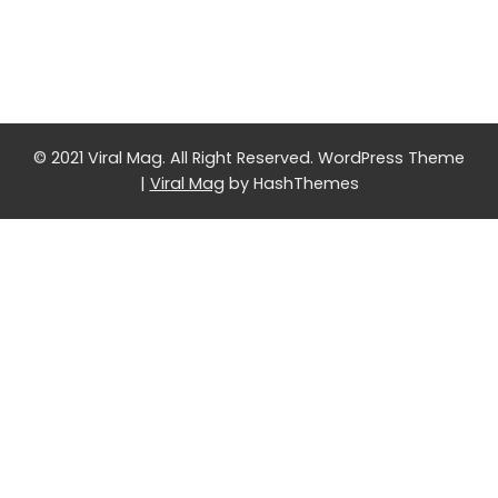
© 2021 Viral Mag. All Right Reserved.
WordPress Theme
|
Viral Mag
by HashThemes