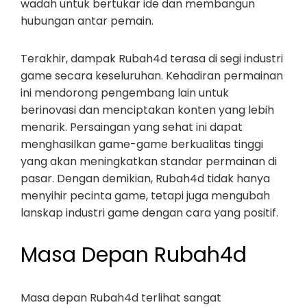
wadah untuk bertukar ide dan membangun
hubungan antar pemain.
Terakhir, dampak Rubah4d terasa di segi industri
game secara keseluruhan. Kehadiran permainan
ini mendorong pengembang lain untuk
berinovasi dan menciptakan konten yang lebih
menarik. Persaingan yang sehat ini dapat
menghasilkan game-game berkualitas tinggi
yang akan meningkatkan standar permainan di
pasar. Dengan demikian, Rubah4d tidak hanya
menyihir pecinta game, tetapi juga mengubah
lanskap industri game dengan cara yang positif.
Masa Depan Rubah4d
Masa depan Rubah4d terlihat sangat