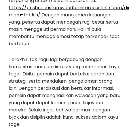
terpancing untuk melebihi batasan itu.
https://pristinecustomwoodfurnitureaustintx.com/di
room-tables/
Dengan manajemen keuangan
yang, peserta dapat mencegah rugi besar serta
masih menggeluti permainan. Hal ini pula
membantu menjaga emosi tetap terkendali saat
bertaruh.
Terakhir, tak ragu lagi bergabung dengan
komunitas maupun diskusi yang membahas kayu
togel. Disitu, pemain dapat bertukar saran dan
strategi, serta mendalami pengalaman orang
lain. Dengan berdiskusi dan bertukar informasi,
pemain dapat menghasilkan wawasan yang baru
yang dapat dapat kemungkinan kejayaan
mereka. Selalu ingat bahwa bermain dengan
bijak dan disiplin adalah kunci sukses dalam kayu
togel.