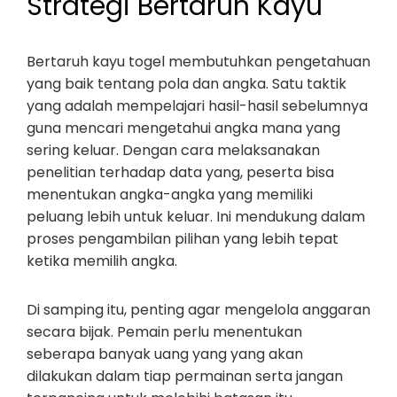
Strategi Bertaruh Kayu
Bertaruh kayu togel membutuhkan pengetahuan
yang baik tentang pola dan angka. Satu taktik
yang adalah mempelajari hasil-hasil sebelumnya
guna mencari mengetahui angka mana yang
sering keluar. Dengan cara melaksanakan
penelitian terhadap data yang, peserta bisa
menentukan angka-angka yang memiliki
peluang lebih untuk keluar. Ini mendukung dalam
proses pengambilan pilihan yang lebih tepat
ketika memilih angka.
Di samping itu, penting agar mengelola anggaran
secara bijak. Pemain perlu menentukan
seberapa banyak uang yang yang akan
dilakukan dalam tiap permainan serta jangan