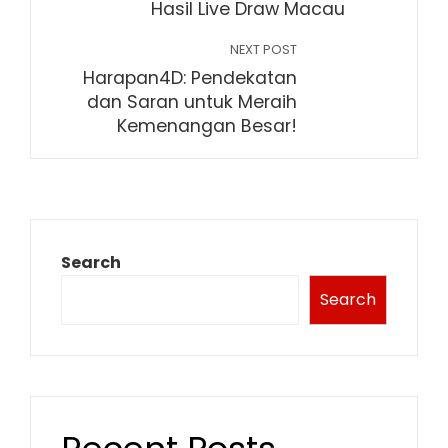
Hasil Live Draw Macau
NEXT POST
Harapan4D: Pendekatan
dan Saran untuk Meraih
Kemenangan Besar!
Search
Search