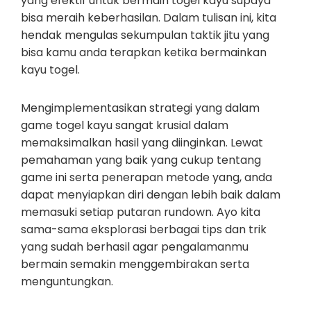
yang efektif untuk bermain togel kayu supaya
bisa meraih keberhasilan. Dalam tulisan ini, kita
hendak mengulas sekumpulan taktik jitu yang
bisa kamu anda terapkan ketika bermainkan
kayu togel.
Mengimplementasikan strategi yang dalam
game togel kayu sangat krusial dalam
memaksimalkan hasil yang diinginkan. Lewat
pemahaman yang baik yang cukup tentang
game ini serta penerapan metode yang, anda
dapat menyiapkan diri dengan lebih baik dalam
memasuki setiap putaran rundown. Ayo kita
sama-sama eksplorasi berbagai tips dan trik
yang sudah berhasil agar pengalamanmu
bermain semakin menggembirakan serta
menguntungkan.