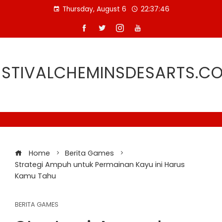
Skip
Thursday, August 6
22:37:46
to
content
ESTIVALCHEMINSDESARTS.C
Home
Berita Games
Strategi Ampuh untuk Permainan Kayu ini Harus
Kamu Tahu
BERITA GAMES