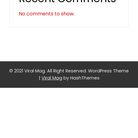
No comments to show.
© 2021 Viral Mag. All Right Reserved.
WordPress Theme
|
Viral Mag
by HashThemes