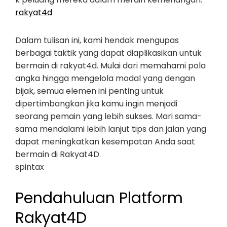
rakyat4d
Dalam tulisan ini, kami hendak mengupas
berbagai taktik yang dapat diaplikasikan untuk
bermain di rakyat4d. Mulai dari memahami pola
angka hingga mengelola modal yang dengan
bijak, semua elemen ini penting untuk
dipertimbangkan jika kamu ingin menjadi
seorang pemain yang lebih sukses. Mari sama-
sama mendalami lebih lanjut tips dan jalan yang
dapat meningkatkan kesempatan Anda saat
bermain di Rakyat4D.
spintax
Pendahuluan Platform
Rakyat4D