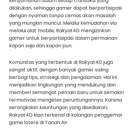
kenyamanan dalam setiap transaksi yang
dilakukan, sehingga gamer dapat berpartisipasi
dengan nyaman tanpa cemas akan masalah
yang mungkin muncul. Melalui kemudahan via
melalui alat mobile, Rakyat4D mengizinkan
gamer untuk berpartisipasi dalam permainan
kapan saja dan kapan pun.
Komunitas yang terbentuk di Rakyat4D juga
sangat aktif, dengan banyak gamer saling
berbagi tips, strategi, dan pengalaman. Hal ini
menjadikan lingkungan yang mendukung dan
memberi semangat pemain baru untuk semakin
termotivasi mengetes peruntungannya. Karena
serangkaian keuntungan yang disediakan,
Rakyat4D kian terkenal di kalangan penggemar
game lotere di Tanah Air.