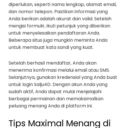
diperlukan, seperti nama lengkap, alamat email,
dan nomor telepon. Pastikan informasi yang
Anda berikan adalah akurat dan valid. Setelah
mengisi formulir, ikuti petunjuk yang diberikan
untuk menyelesaikan pendaftaran Anda.
Beberapa situs juga mungkin meminta Anda
untuk membuat kata sandi yang kuat.
Setelah berhasil mendaftar, Anda akan
menerima konfirmasi melalui email atau SMS.
Selanjutnya, gunakan kredensial yang Anda buat
untuk login Salju4D. Dengan akun Anda yang
sudah aktif, Anda dapat mulai menjelajahi
berbagai permainan dan memaksimalkan
peluang menang Anda di platform ini.
Tips Maximal Menang di