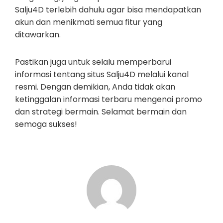
Salju4D terlebih dahulu agar bisa mendapatkan
akun dan menikmati semua fitur yang
ditawarkan.
Pastikan juga untuk selalu memperbarui
informasi tentang situs Salju4D melalui kanal
resmi. Dengan demikian, Anda tidak akan
ketinggalan informasi terbaru mengenai promo
dan strategi bermain. Selamat bermain dan
semoga sukses!