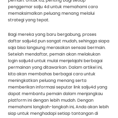
pemain. Untuk itu, penting bagi setiap
penggemar salju 4d untuk memahami cara
memaksimalkan peluang menang melalui
strategi yang tepat.
Bagi mereka yang baru bergabung, proses
daftar salju4d pun sangat mudah, sehingga siapa
saja bisa langsung merasakan sensasi bermain.
Setelah mendaftar, pemain akan melakukan
login salju4d untuk mulai menjelajahi berbagai
permainan yang ditawarkan. Dalam artikel ini,
kita akan membahas berbagai cara untuk
meningkatkan peluang menang serta
memberikan informasi seputar link salju4d yang
dapat membantu pemain dalam menjangkau
platform ini dengan lebih mudah. Dengan
memahami langkah-langkah ini, Anda akan lebih
siap untuk menghadapi setiap tantangan di