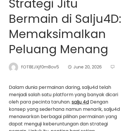
Strategi Jitu
Bermain di Salju4D:
Memaksimalkan
Peluang Menang
fOT8EJXjf0m8ov5
June 20, 2026
Dalam dunia permainan daring, salju4d telah
menjadi salah satu platform yang banyak dicari
oleh para pecinta taruhan.
salju 4d
Dengan
konsep yang sederhana namun menarik, salju4d
menawarkan berbagai pilihan permainan yang
dapat menguji keberuntungan dan strategi