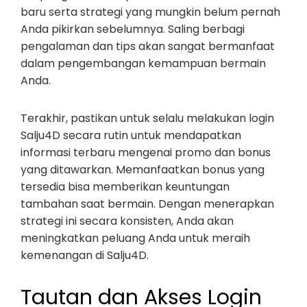
baru serta strategi yang mungkin belum pernah
Anda pikirkan sebelumnya. Saling berbagi
pengalaman dan tips akan sangat bermanfaat
dalam pengembangan kemampuan bermain
Anda.
Terakhir, pastikan untuk selalu melakukan login
Salju4D secara rutin untuk mendapatkan
informasi terbaru mengenai promo dan bonus
yang ditawarkan. Memanfaatkan bonus yang
tersedia bisa memberikan keuntungan
tambahan saat bermain. Dengan menerapkan
strategi ini secara konsisten, Anda akan
meningkatkan peluang Anda untuk meraih
kemenangan di Salju4D.
Tautan dan Akses Login