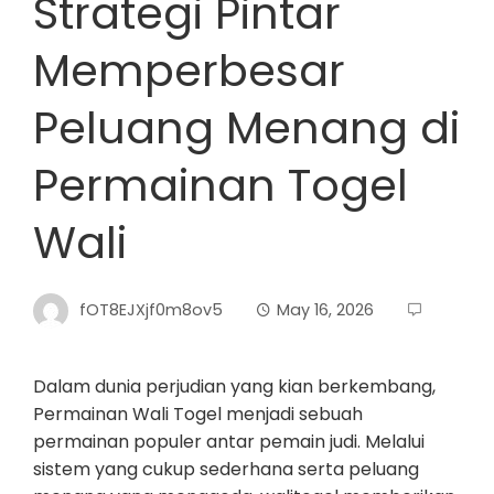
Strategi Pintar
Memperbesar
Peluang Menang di
Permainan Togel
Wali
fOT8EJXjf0m8ov5
May 16, 2026
Dalam dunia perjudian yang kian berkembang,
Permainan Wali Togel menjadi sebuah
permainan populer antar pemain judi. Melalui
sistem yang cukup sederhana serta peluang