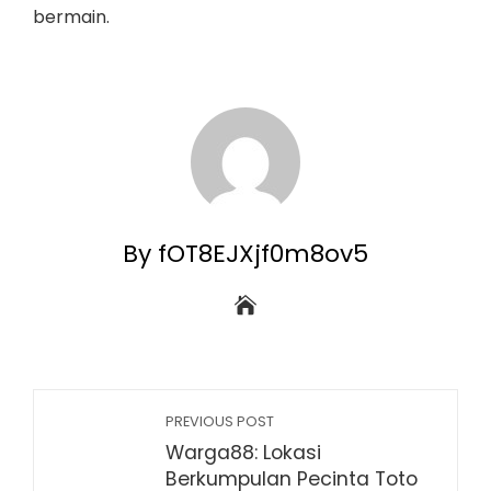
bermain.
By fOT8EJXjf0m8ov5
PREVIOUS POST
Warga88: Lokasi
Berkumpulan Pecinta Toto