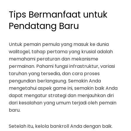
Tips Bermanfaat untuk
Pendatang Baru
Untuk pemain pemula yang masuk ke dunia
walitogel, tahap pertama yang krusial adalah
memahami peraturan dan mekanisme
permainan. Pahami fungsi infrastruktur, variasi
taruhan yang tersedia, dan cara proses
pengundian berlangsung. Semakin Anda
mengetahui aspek game ini, semakin baik Anda
dapat mengatur strategi dan menjauhkan diri
dari kesalahan yang umum terjadi oleh pemain
baru.
Setelah itu, kelola bankroll Anda dengan baik.