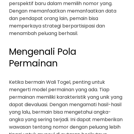
perspektif baru dalam memilih nomor yang.
Dengan memanfaatkan memanfaatkan data
dan pendapat orang lain, pemain bisa
memperkaya strategi berpartisipasi dan
menambah peluang berhasil.
Mengenali Pola
Permainan
Ketika bermain Wali Togel, penting untuk
mengerti model permainan yang ada. Tiap
permainan memiliki karakteristik yang unik yang
dapat dievaluasi. Dengan mengamati hasil-hasil
yang lalu, bermain bisa mengetahui angka-
angka yang sering terjadi. Ini dapat memberikan
wawasan tentang nomor dengan peluang lebih