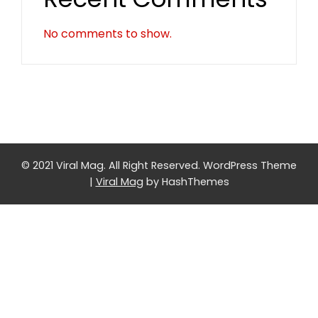
No comments to show.
© 2021 Viral Mag. All Right Reserved.
WordPress Theme
|
Viral Mag
by HashThemes