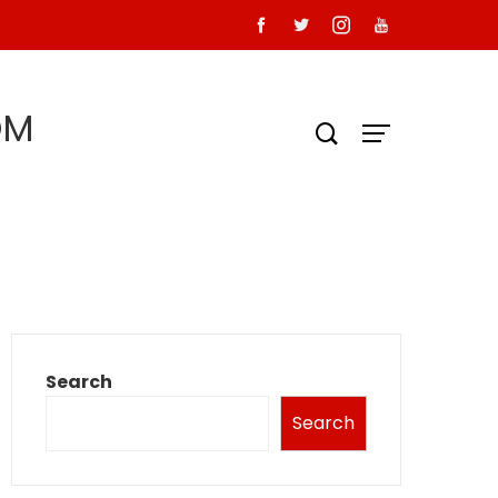
OM
Search
Search