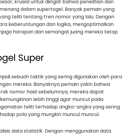
 besar, krusial untuk diingat bahwa penelitian dan
menang dalam supertogel. Banyak pemain yang
ng teliti tentang tren nomor yang lalu. Dengan
ara keberuntungan dan logika, mengoptimalkan
njaga harapan dan semangat juang mereka tetap
gel Super
jadi sebuah taktik yang sering digunakan oleh para
ngan mereka. Banyaknya pemain yakin bahwa
ak nomor hasil sebelumnya, mereka dapat
emungkinan lebih tinggi agar muncul pada
ngamatan teliti terhadap angka-angka yang sering
terhadap pola yang mungkin muncul muncul.
alisis data statistik. Dengan menggunakan data