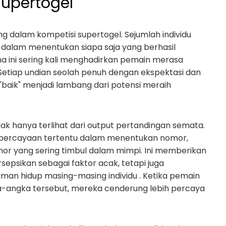
upertogel
g dalam kompetisi supertogel. Sejumlah individu
dalam menentukan siapa saja yang berhasil
na ini sering kali menghadirkan pemain merasa
Setiap undian seolah penuh dengan ekspektasi dan
baik" menjadi lambang dari potensi meraih
k hanya terlihat dari output pertandingan semata.
 kepercayaan tertentu dalam menentukan nomor,
or yang sering timbul dalam mimpi. Ini memberikan
epsikan sebagai faktor acak, tetapi juga
man hidup masing-masing individu . Ketika pemain
ka-angka tersebut, mereka cenderung lebih percaya