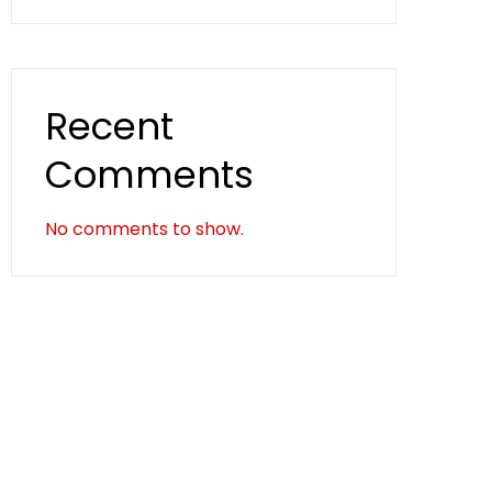
Recent
Comments
No comments to show.