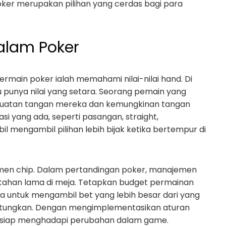
 Poker merupakan pilihan yang cerdas bagi para
alam Poker
bermain poker ialah memahami nilai-nilai hand. Di
 punya nilai yang setara. Seorang pemain yang
ekuatan tangan mereka dan kemungkinan tangan
 yang ada, seperti pasangan, straight,
 mengambil pilihan lebih bijak ketika bertempur di
ajemen chip. Dalam pertandingan poker, manajemen
tahan lama di meja. Tetapkan budget permainan
da untuk mengambil bet yang lebih besar dari yang
iuntungkan. Dengan mengimplementasikan aturan
n siap menghadapi perubahan dalam game.