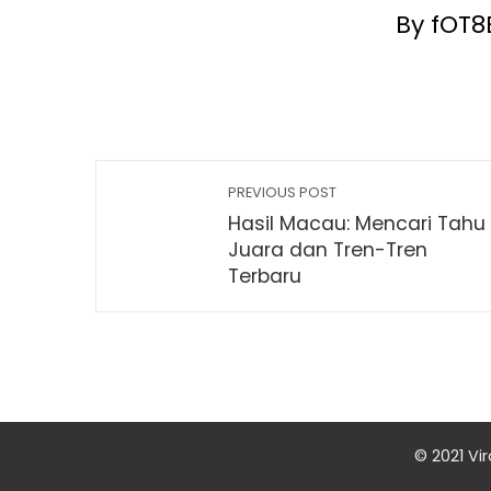
By fOT
PREVIOUS POST
Hasil Macau: Mencari Tahu
Juara dan Tren-Tren
Terbaru
© 2021 Vir