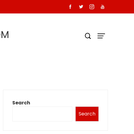
OM
Search
Search