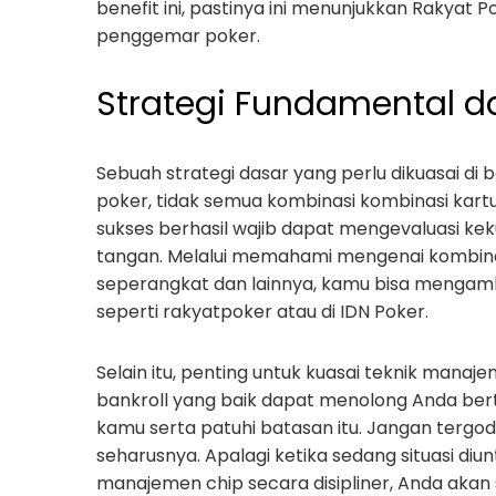
benefit ini, pastinya ini menunjukkan Rakyat
penggemar poker.
Strategi Fundamental d
Sebuah strategi dasar yang perlu dikuasai di 
poker, tidak semua kombinasi kombinasi kartu
sukses berhasil wajib dapat mengevaluasi k
tangan. Melalui memahami mengenai kombinasi
seperangkat dan lainnya, kamu bisa mengambil
seperti rakyatpoker atau di IDN Poker.
Selain itu, penting untuk kuasai teknik man
bankroll yang baik dapat menolong Anda ber
kamu serta patuhi batasan itu. Jangan tergo
seharusnya. Apalagi ketika sedang situasi d
manajemen chip secara disipliner, Anda aka