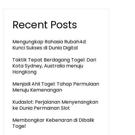
Recent Posts
Mengungkap Rahasia Rubah4d:
Kunci Sukses di Dunia Digital
Taktik Tepat Berdagang Togel: Dari
Kota Sydney, Australia menuju
Hongkong
Menjadi Ahli Togel: Tahap Permulaan
Menuju Kemenangan
Kudaslot: Perjalanan Menyenangkan
ke Dunia Permainan Slot
Membongkar Kebenaran di Dibalik
Togel