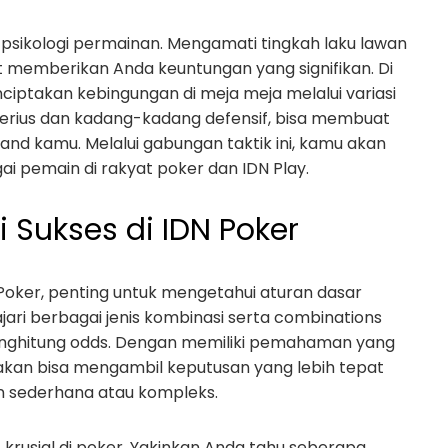
psikologi permainan. Mengamati tingkah laku lawan
 memberikan Anda keuntungan yang signifikan. Di
nciptakan kebingungan di meja meja melalui variasi
serius dan kadang-kadang defensif, bisa membuat
hand kamu. Melalui gabungan taktik ini, kamu akan
 pemain di rakyat poker dan IDN Play.
 Sukses di IDN Poker
 Poker, penting untuk mengetahui aturan dasar
ajari berbagai jenis kombinasi serta combinations
menghitung odds. Dengan memiliki pemahaman yang
an bisa mengambil keputusan yang lebih tepat
n sederhana atau kompleks.
 krusial di poker. Yakinkan Anda tahu seberapa