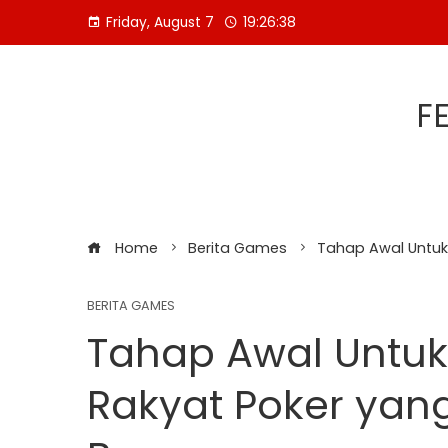
Skip
Friday, August 7
19:26:38
to
content
F
Home
Berita Games
Tahap Awal Untuk 
BERITA GAMES
Tahap Awal Untuk
Rakyat Poker yang