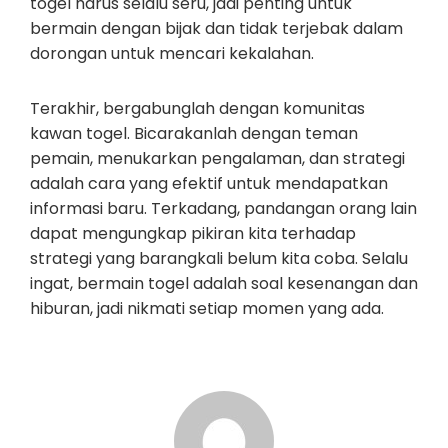
togel harus selalu seru, jadi penting untuk
bermain dengan bijak dan tidak terjebak dalam
dorongan untuk mencari kekalahan.
Terakhir, bergabunglah dengan komunitas
kawan togel. Bicarakanlah dengan teman
pemain, menukarkan pengalaman, dan strategi
adalah cara yang efektif untuk mendapatkan
informasi baru. Terkadang, pandangan orang lain
dapat mengungkap pikiran kita terhadap
strategi yang barangkali belum kita coba. Selalu
ingat, bermain togel adalah soal kesenangan dan
hiburan, jadi nikmati setiap momen yang ada.