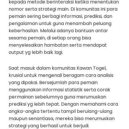
kepada metode berinteraksi ketika menentukan
nomor serta strategi main. Di komunitas ini para
pemain sering berbagi informasi, prediksi, dan
pengalaman untuk guna menambah peluang
keberhasilan. Melalui adanya bantuan antar
sesama pemain, di setiap orang bisa
menyelesaikan hambatan serta mendapat
output yg lebih baik lagi.
Saat masuk dalam komunitas Kawan Togel,
krusial untuk mengenali beragam cara analisis
yang dipakai. Bersejumlah para pemain
menggunakan informasi statistik serta corak
permainan sebelumnya guna merumuskan
prediksi yg lebih tepat. Dengan memahami cara
angka-angka tertentu tampil berulang-ulang
maupun senantiasa, mereka bisa merumuskan
strategi yang berhasil untuk berjudi.