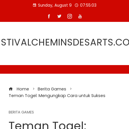
Skip
Sunday, August 9
07:55:04
to
content
ESTIVALCHEMINSDESARTS.C
Home
Berita Games
Teman Togel: Mengungkap Cara untuk Sukses
BERITA GAMES
Teman Togel: