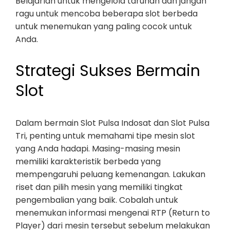
Belajarlah untuk mengelola taruhan dan jangan
ragu untuk mencoba beberapa slot berbeda
untuk menemukan yang paling cocok untuk
Anda.
Strategi Sukses Bermain
Slot
Dalam bermain Slot Pulsa Indosat dan Slot Pulsa
Tri, penting untuk memahami tipe mesin slot
yang Anda hadapi. Masing-masing mesin
memiliki karakteristik berbeda yang
mempengaruhi peluang kemenangan. Lakukan
riset dan pilih mesin yang memiliki tingkat
pengembalian yang baik. Cobalah untuk
menemukan informasi mengenai RTP (Return to
Player) dari mesin tersebut sebelum melakukan