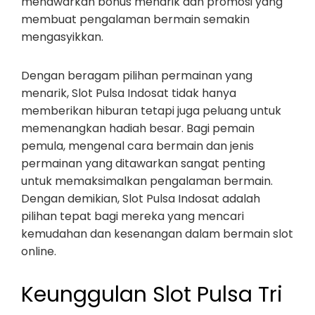
menawarkan bonus menarik dan promosi yang
membuat pengalaman bermain semakin
mengasyikkan.
Dengan beragam pilihan permainan yang
menarik, Slot Pulsa Indosat tidak hanya
memberikan hiburan tetapi juga peluang untuk
memenangkan hadiah besar. Bagi pemain
pemula, mengenal cara bermain dan jenis
permainan yang ditawarkan sangat penting
untuk memaksimalkan pengalaman bermain.
Dengan demikian, Slot Pulsa Indosat adalah
pilihan tepat bagi mereka yang mencari
kemudahan dan kesenangan dalam bermain slot
online.
Keunggulan Slot Pulsa Tri