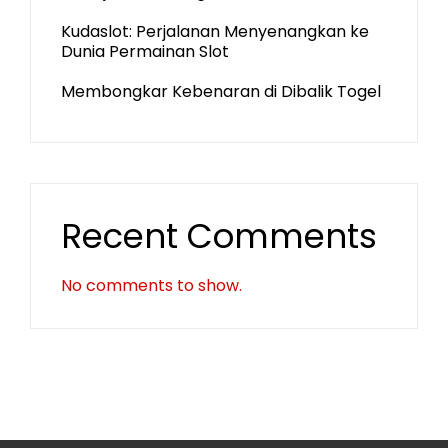
Kudaslot: Perjalanan Menyenangkan ke
Dunia Permainan Slot
Membongkar Kebenaran di Dibalik Togel
Recent Comments
No comments to show.