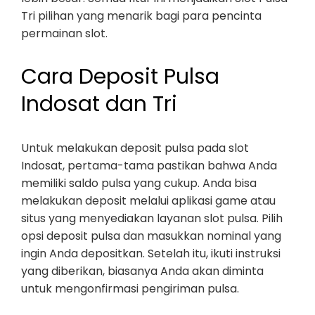
Tri pilihan yang menarik bagi para pencinta
permainan slot.
Cara Deposit Pulsa
Indosat dan Tri
Untuk melakukan deposit pulsa pada slot
Indosat, pertama-tama pastikan bahwa Anda
memiliki saldo pulsa yang cukup. Anda bisa
melakukan deposit melalui aplikasi game atau
situs yang menyediakan layanan slot pulsa. Pilih
opsi deposit pulsa dan masukkan nominal yang
ingin Anda depositkan. Setelah itu, ikuti instruksi
yang diberikan, biasanya Anda akan diminta
untuk mengonfirmasi pengiriman pulsa.