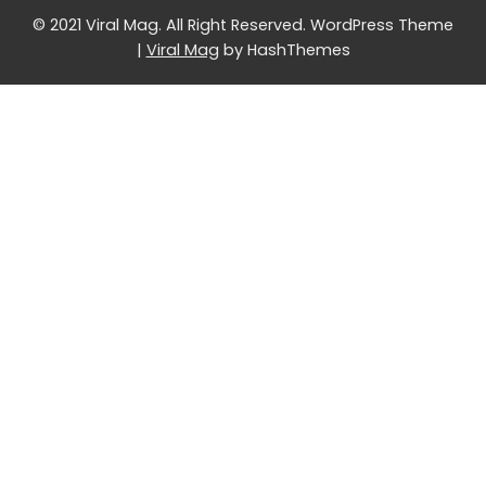
© 2021 Viral Mag. All Right Reserved.
WordPress Theme
|
Viral Mag
by HashThemes