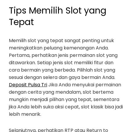
Tips Memilih Slot yang
Tepat
Memilih slot yang tepat sangat penting untuk
meningkatkan peluang kemenangan Anda.
Pertama, perhatikan jenis permainan slot yang
ditawarkan. Setiap jenis slot memiliki fitur dan
cara bermain yang berbeda. Pilihlah slot yang
sesuai dengan selera dan gaya bermain Anda.
Deposit Pulsa Tri
Jika Anda menyukai permainan
dengan cerita yang mendalam, slot bertema
mungkin menjadi pilihan yang tepat, sementara
jika Anda lebih suka aksi cepat, slot klasik bisa jadi
lebih menarik.
Selanjutnya, perhatikan RTP atau Return to