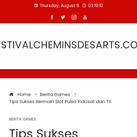
Skip
Thursday, August 6
03:19:10
to
content
ESTIVALCHEMINSDESARTS.C
Home
Berita Games
Tips Sukses Bermain Slot Pulsa Indosat dan Tri
BERITA GAMES
Tips Sukses