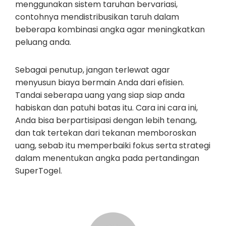
menggunakan sistem taruhan bervariasi,
contohnya mendistribusikan taruh dalam
beberapa kombinasi angka agar meningkatkan
peluang anda.
Sebagai penutup, jangan terlewat agar
menyusun biaya bermain Anda dari efisien.
Tandai seberapa uang yang siap siap anda
habiskan dan patuhi batas itu. Cara ini cara ini,
Anda bisa berpartisipasi dengan lebih tenang,
dan tak tertekan dari tekanan memboroskan
uang, sebab itu memperbaiki fokus serta strategi
dalam menentukan angka pada pertandingan
SuperTogel.