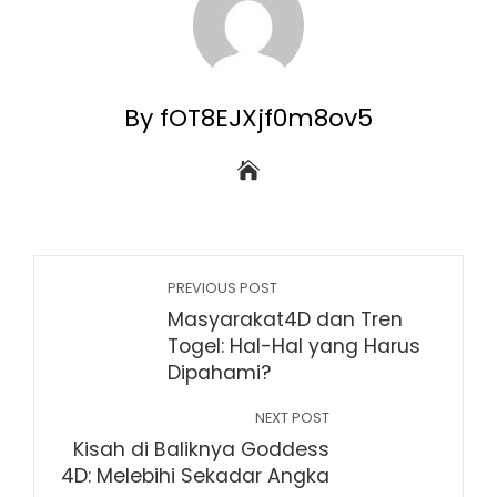
By fOT8EJXjf0m8ov5
PREVIOUS POST
Masyarakat4D dan Tren
Togel: Hal-Hal yang Harus
Dipahami?
NEXT POST
Kisah di Baliknya Goddess
4D: Melebihi Sekadar Angka