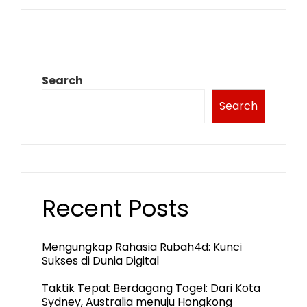
Search
Search
Recent Posts
Mengungkap Rahasia Rubah4d: Kunci
Sukses di Dunia Digital
Taktik Tepat Berdagang Togel: Dari Kota
Sydney, Australia menuju Hongkong