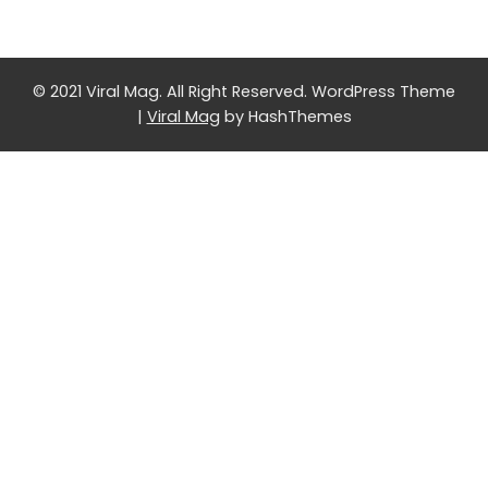
© 2021 Viral Mag. All Right Reserved.
WordPress Theme
|
Viral Mag
by HashThemes