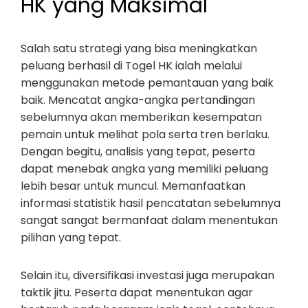
HK yang Maksimal
Salah satu strategi yang bisa meningkatkan
peluang berhasil di Togel HK ialah melalui
menggunakan metode pemantauan yang baik
baik. Mencatat angka-angka pertandingan
sebelumnya akan memberikan kesempatan
pemain untuk melihat pola serta tren berlaku.
Dengan begitu, analisis yang tepat, peserta
dapat menebak angka yang memiliki peluang
lebih besar untuk muncul. Memanfaatkan
informasi statistik hasil pencatatan sebelumnya
sangat sangat bermanfaat dalam menentukan
pilihan yang tepat.
Selain itu, diversifikasi investasi juga merupakan
taktik jitu. Peserta dapat menentukan agar