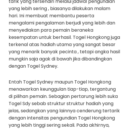
tarik yang tersendiri melalui jadwal pengundian
yang lebih sering , biasanya dilakukan malam
hari. Ini membuat membantu peserta
mengalami pengalaman berjudi yang lebih dan
menyediakan para pemain beraneka
kesempatan untuk berhasil. Togel Hongkong juga
terkenal atas hadiah utama yang sangat besar
yang menarik banyak pecinta , tetapi angka hasil
mungkin saja agak di bawah jika dibandingkan
dengan Togel Sydney.
Entah Togel Sydney maupun Togel Hongkong
menawarkan keunggulan tiap-tiap, tergantung
di pilihan pemain. Sebagian pertarung lebih suka
Togel Sdy sebab struktur struktur hadiah yang
jelas, sedangkan yang lainnya cenderung tertarik
dengan intensitas pengundian Togel Hongkong
yang lebih tinggi sering sekali. Pada akhirnya,