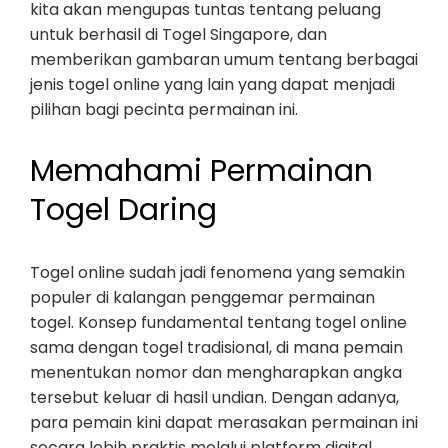
kita akan mengupas tuntas tentang peluang
untuk berhasil di Togel Singapore, dan
memberikan gambaran umum tentang berbagai
jenis togel online yang lain yang dapat menjadi
pilihan bagi pecinta permainan ini.
Memahami Permainan
Togel Daring
Togel online sudah jadi fenomena yang semakin
populer di kalangan penggemar permainan
togel. Konsep fundamental tentang togel online
sama dengan togel tradisional, di mana pemain
menentukan nomor dan mengharapkan angka
tersebut keluar di hasil undian. Dengan adanya,
para pemain kini dapat merasakan permainan ini
secara lebih praktis melalui platform digital