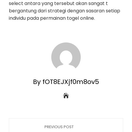
select antara yang tersebut akan sangat t
bergantung dari strategi dengan sasaran setiap
individu pada permainan togel online.
By fOT8EJXjf0m8ov5
PREVIOUS POST