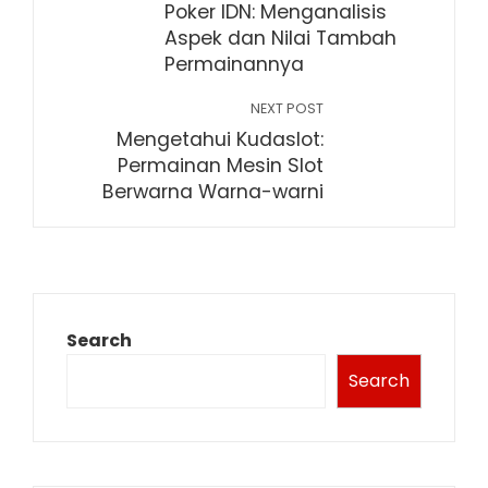
Poker IDN: Menganalisis
Aspek dan Nilai Tambah
Permainannya
NEXT POST
Mengetahui Kudaslot:
Permainan Mesin Slot
Berwarna Warna-warni
Search
Search