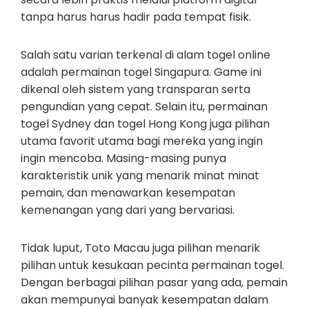
tanpa harus harus hadir pada tempat fisik.
Salah satu varian terkenal di alam togel online
adalah permainan togel Singapura. Game ini
dikenal oleh sistem yang transparan serta
pengundian yang cepat. Selain itu, permainan
togel Sydney dan togel Hong Kong juga pilihan
utama favorit utama bagi mereka yang ingin
ingin mencoba. Masing-masing punya
karakteristik unik yang menarik minat minat
pemain, dan menawarkan kesempatan
kemenangan yang dari yang bervariasi.
Tidak luput, Toto Macau juga pilihan menarik
pilihan untuk kesukaan pecinta permainan togel.
Dengan berbagai pilihan pasar yang ada, pemain
akan mempunyai banyak kesempatan dalam