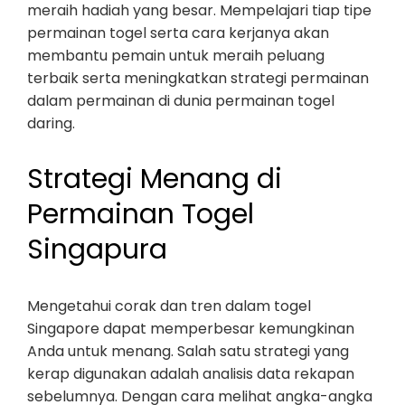
meraih hadiah yang besar. Mempelajari tiap tipe
permainan togel serta cara kerjanya akan
membantu pemain untuk meraih peluang
terbaik serta meningkatkan strategi permainan
dalam permainan di dunia permainan togel
daring.
Strategi Menang di
Permainan Togel
Singapura
Mengetahui corak dan tren dalam togel
Singapore dapat memperbesar kemungkinan
Anda untuk menang. Salah satu strategi yang
kerap digunakan adalah analisis data rekapan
sebelumnya. Dengan cara melihat angka-angka