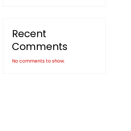
Recent
Comments
No comments to show.