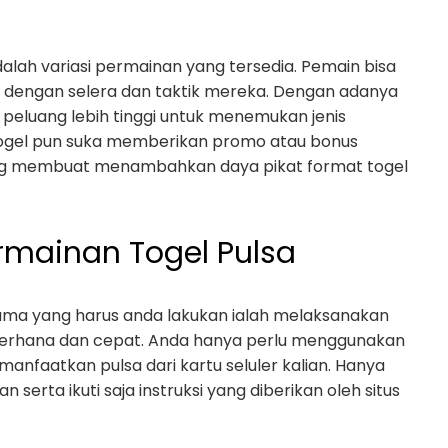
dalah variasi permainan yang tersedia. Pemain bisa
i dengan selera dan taktik mereka. Dengan adanya
peluang lebih tinggi untuk menemukan jenis
ogel pun suka memberikan promo atau bonus
ng membuat menambahkan daya pikat format togel
rmainan Togel Pulsa
ama yang harus anda lakukan ialah melaksanakan
sederhana dan cepat. Anda hanya perlu menggunakan
nfaatkan pulsa dari kartu seluler kalian. Hanya
erta ikuti saja instruksi yang diberikan oleh situs