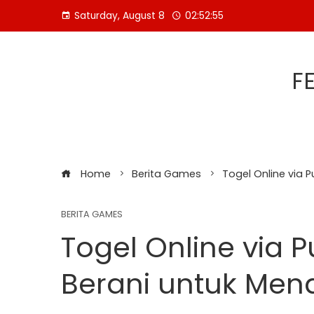
Skip
Saturday, August 8
02:52:56
to
content
F
Home
Berita Games
Togel Online via 
BERITA GAMES
Togel Online via P
Berani untuk Men