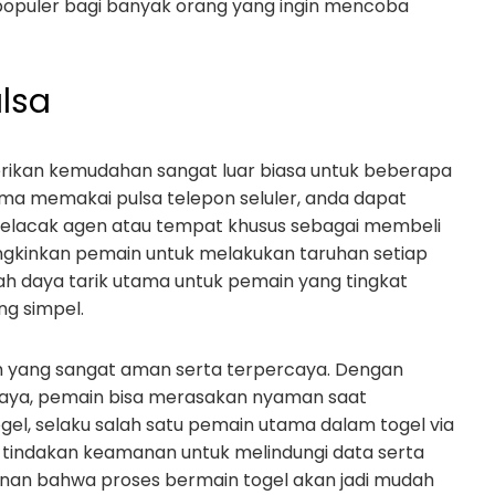
populer bagi banyak orang yang ingin mencoba
lsa
ikan kemudahan sangat luar biasa untuk beberapa
a memakai pulsa telepon seluler, anda dapat
melacak agen atau tempat khusus sebagai membeli
mungkinkan pemain untuk melakukan taruhan setiap
alah daya tarik utama untuk pemain yang tingkat
ng simpel.
tem yang sangat aman serta terpercaya. Dengan
caya, pemain bisa merasakan nyaman saat
el, selaku salah satu pemain utama dalam togel via
tindakan keamanan untuk melindungi data serta
inan bahwa proses bermain togel akan jadi mudah