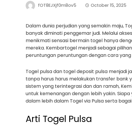
fOT8EJXjf0m8ov5
October 15, 2025
Dalam dunia perjudian yang semakin maju, To
banyak diminati penggemar judi. Melalui akses
menikmati sensasi bermain togel hanya den
mereka. Kembartogel menjadi sebagai pilih
peruntungan peruntungan dengan cara yang 
Togel pulsa dan togel deposit pulsa menjadi j
tanpa harus harus melakukan transfer bank 
sistem yang terintegrasi dan dan ramah, Ke
untuk kemenangan dengan lebih yakin. Siapa y
dalam lebih dalam Togel via Pulsa serta bag
Arti Togel Pulsa