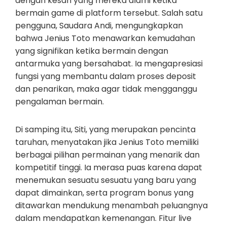
dengan kesan yang mereka alami ketika
bermain game di platform tersebut. Salah satu
pengguna, Saudara Andi, mengungkapkan
bahwa Jenius Toto menawarkan kemudahan
yang signifikan ketika bermain dengan
antarmuka yang bersahabat. Ia mengapresiasi
fungsi yang membantu dalam proses deposit
dan penarikan, maka agar tidak mengganggu
pengalaman bermain.
Di samping itu, Siti, yang merupakan pencinta
taruhan, menyatakan jika Jenius Toto memiliki
berbagai pilihan permainan yang menarik dan
kompetitif tinggi. Ia merasa puas karena dapat
menemukan sesuatu sesuatu yang baru yang
dapat dimainkan, serta program bonus yang
ditawarkan mendukung menambah peluangnya
dalam mendapatkan kemenangan. Fitur live