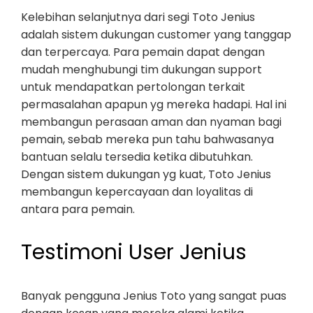
Kelebihan selanjutnya dari segi Toto Jenius
adalah sistem dukungan customer yang tanggap
dan terpercaya. Para pemain dapat dengan
mudah menghubungi tim dukungan support
untuk mendapatkan pertolongan terkait
permasalahan apapun yg mereka hadapi. Hal ini
membangun perasaan aman dan nyaman bagi
pemain, sebab mereka pun tahu bahwasanya
bantuan selalu tersedia ketika dibutuhkan.
Dengan sistem dukungan yg kuat, Toto Jenius
membangun kepercayaan dan loyalitas di
antara para pemain.
Testimoni User Jenius
Banyak pengguna Jenius Toto yang sangat puas