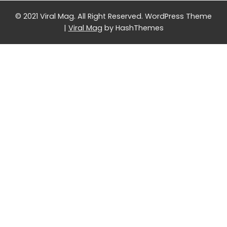
© 2021 Viral Mag. All Right Reserved.
WordPress Theme
|
Viral Mag
by HashThemes