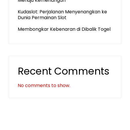
Menuju Kemenangan
Kudaslot: Perjalanan Menyenangkan ke
Dunia Permainan Slot
Membongkar Kebenaran di Dibalik Togel
Recent Comments
No comments to show.