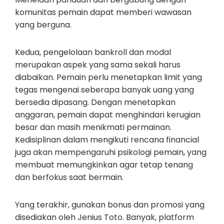
komunitas pemain dapat memberi wawasan
yang berguna.
Kedua, pengelolaan bankroll dan modal
merupakan aspek yang sama sekali harus
diabaikan. Pemain perlu menetapkan limit yang
tegas mengenai seberapa banyak uang yang
bersedia dipasang. Dengan menetapkan
anggaran, pemain dapat menghindari kerugian
besar dan masih menikmati permainan.
Kedisiplinan dalam mengikuti rencana financial
juga akan mempengaruhi psikologi pemain, yang
membuat memungkinkan agar tetap tenang
dan berfokus saat bermain.
Yang terakhir, gunakan bonus dan promosi yang
disediakan oleh Jenius Toto. Banyak, platform