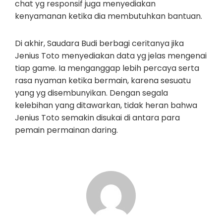
chat yg responsif juga menyediakan
kenyamanan ketika dia membutuhkan bantuan.
Di akhir, Saudara Budi berbagi ceritanya jika
Jenius Toto menyediakan data yg jelas mengenai
tiap game. Ia menganggap lebih percaya serta
rasa nyaman ketika bermain, karena sesuatu
yang yg disembunyikan. Dengan segala
kelebihan yang ditawarkan, tidak heran bahwa
Jenius Toto semakin disukai di antara para
pemain permainan daring.