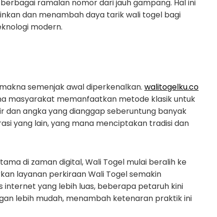
 berbagai ramalan nomor dari jauh gampang. Hal ini
inkan dan menambah daya tarik wali togel bagi
knologi modern.
rmakna semenjak awal diperkenalkan.
walitogelku.co
i mana masyarakat memanfaatkan metode klasik untuk
ir dan angka yang dianggap seberuntung banyak
asi yang lain, yang mana menciptakan tradisi dan
ma di zaman digital, Wali Togel mulai beralih ke
arkan layanan perkiraan Wali Togel semakin
internet yang lebih luas, beberapa petaruh kini
ngan lebih mudah, menambah ketenaran praktik ini