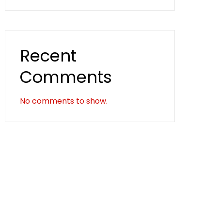
Recent
Comments
No comments to show.