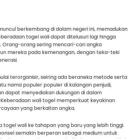
muncul berkembang di dalam negeri ini, memadukan
eradaan togel wali dapat ditelusuri lagi hingga
ma. Orang-orang sering mencari-cari angka
tun mereka pada kemenangan, dengan teka-teki
enerasi.
mulai terorganisir, seiring ada beraneka metode serta
tu nama populer populer di kalangan penjudi,
kan dapat menyediakan dukungan di dalam
 Keberadaan wali togel memperkuat keyakinan
rcayaan yang berkaitan angka.
 togel wali ke tahapan yang baru yang lebih tinggi.
s ponsel semakin berperan sebagai medium untuk