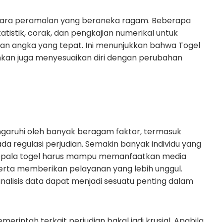
dari cara peramalan yang beraneka ragam. Beberapa
tistik, corak, dan pengkajian numerikal untuk
 angka yang tepat. Ini menunjukkan bahwa Togel
inkan juga menyesuaikan diri dengan perubahan
garuhi oleh banyak beragam faktor, termasuk
 regulasi perjudian. Semakin banyak individu yang
kepala togel harus mampu memanfaatkan media
erta memberikan pelayanan yang lebih unggul.
alisis data dapat menjadi sesuatu penting dalam
rintah terkait perjudian bakal jadi krusial. Apabila