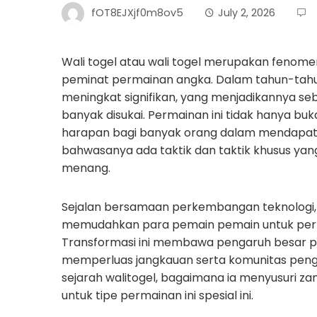
fOT8EJXjf0m8ov5
July 2, 2026
Wali togel atau wali togel merupakan fenome
peminat permainan angka. Dalam tahun-tahun
meningkat signifikan, yang menjadikannya seb
banyak disukai. Permainan ini tidak hanya b
harapan bagi banyak orang dalam mendapat
bahwasanya ada taktik dan taktik khusus ya
menang.
Sejalan bersamaan perkembangan teknologi, w
memudahkan para pemain pemain untuk permai
Transformasi ini membawa pengaruh besar pad
memperluas jangkauan serta komunitas pengge
sejarah walitogel, bagaimana ia menyusuri 
untuk tipe permainan ini spesial ini.