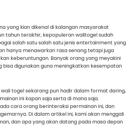
na yang kian dikenal di kalangan masyarakat
 tahun terakhir, kepopuleran walitogel sudah
agai salah satu salah satu jenis entertainment yang
ukan hanya menawarkan rasa senang tetapi juga
kan keberuntungan. Banyak orang yang meyakini
ng bisa digunakan guna meningkatkan kesempatan
ali togel sekarang pun hadir dalam format daring,
nan ini kapan saja serta di mana saja.
a cara orang berinteraksi permainan ini, dan
marnya. Di dalam artikel ini, kami akan menggali
zaman, dan apa yang akan datang pada masa depan