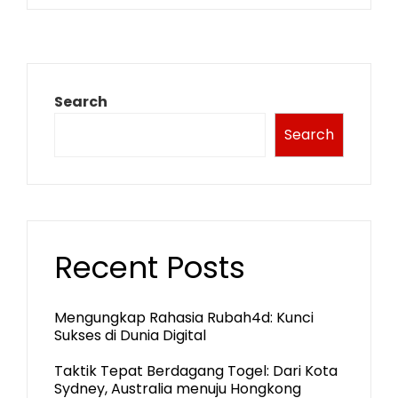
Search
Search
Recent Posts
Mengungkap Rahasia Rubah4d: Kunci
Sukses di Dunia Digital
Taktik Tepat Berdagang Togel: Dari Kota
Sydney, Australia menuju Hongkong