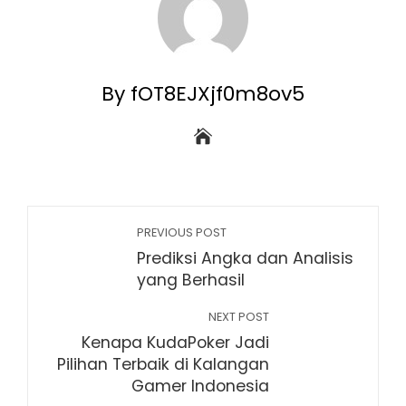
By fOT8EJXjf0m8ov5
PREVIOUS POST
Prediksi Angka dan Analisis
yang Berhasil
NEXT POST
Kenapa KudaPoker Jadi
Pilihan Terbaik di Kalangan
Gamer Indonesia