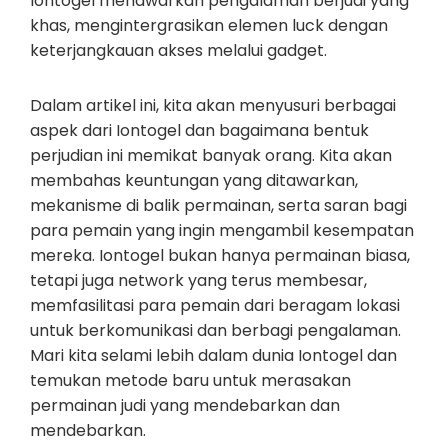
Iontogel menawarkan pengalaman berjudi yang
khas, mengintergrasikan elemen luck dengan
keterjangkauan akses melalui gadget.
Dalam artikel ini, kita akan menyusuri berbagai
aspek dari Iontogel dan bagaimana bentuk
perjudian ini memikat banyak orang. Kita akan
membahas keuntungan yang ditawarkan,
mekanisme di balik permainan, serta saran bagi
para pemain yang ingin mengambil kesempatan
mereka. Iontogel bukan hanya permainan biasa,
tetapi juga network yang terus membesar,
memfasilitasi para pemain dari beragam lokasi
untuk berkomunikasi dan berbagi pengalaman.
Mari kita selami lebih dalam dunia Iontogel dan
temukan metode baru untuk merasakan
permainan judi yang mendebarkan dan
mendebarkan.