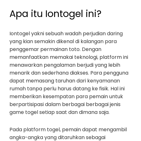
Apa itu Iontogel ini?
Iontogel yakni sebuah wadah perjudian daring
yang kian semakin dikenal di kalangan para
penggemar permainan toto. Dengan
memanfaatkan memakai teknologi, platform ini
menawarkan pengalaman berjudi yang lebih
menarik dan sederhana diakses. Para pengguna
dapat memasang taruhan dari kenyamanan
rumah tanpa perlu harus datang ke fisik. Hal ini
memberikan kesempatan para pemain untuk
berpartisipasi dalam berbagai berbagai jenis
game togel setiap saat dan dimana saja.
Pada platform togel, pemain dapat mengambil
angka-angka yang ditaruhkan sebagai