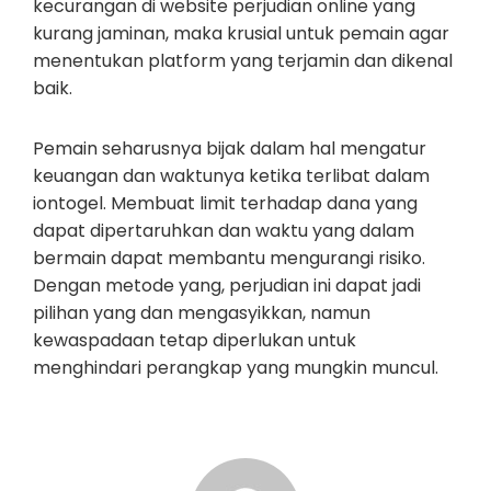
kecurangan di website perjudian online yang
kurang jaminan, maka krusial untuk pemain agar
menentukan platform yang terjamin dan dikenal
baik.
Pemain seharusnya bijak dalam hal mengatur
keuangan dan waktunya ketika terlibat dalam
iontogel. Membuat limit terhadap dana yang
dapat dipertaruhkan dan waktu yang dalam
bermain dapat membantu mengurangi risiko.
Dengan metode yang, perjudian ini dapat jadi
pilihan yang dan mengasyikkan, namun
kewaspadaan tetap diperlukan untuk
menghindari perangkap yang mungkin muncul.