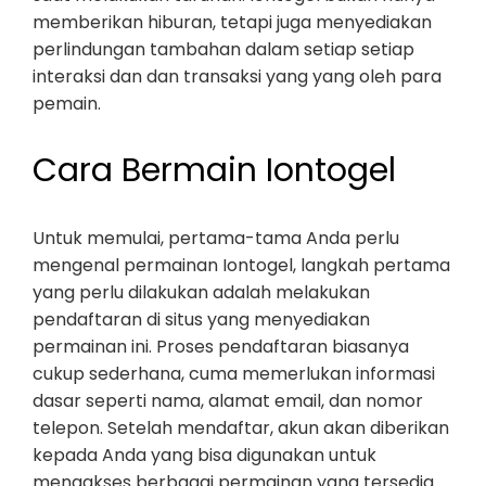
memberikan hiburan, tetapi juga menyediakan
perlindungan tambahan dalam setiap setiap
interaksi dan dan transaksi yang yang oleh para
pemain.
Cara Bermain Iontogel
Untuk memulai, pertama-tama Anda perlu
mengenal permainan Iontogel, langkah pertama
yang perlu dilakukan adalah melakukan
pendaftaran di situs yang menyediakan
permainan ini. Proses pendaftaran biasanya
cukup sederhana, cuma memerlukan informasi
dasar seperti nama, alamat email, dan nomor
telepon. Setelah mendaftar, akun akan diberikan
kepada Anda yang bisa digunakan untuk
mengakses berbagai permainan yang tersedia.