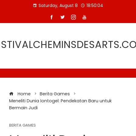
Skip
Saturday, August 8
18:50:05
to
content
ESTIVALCHEMINSDESARTS.C
Home
Berita Games
Meneliti Dunia Iontogel: Pendekatan Baru untuk
Bermain Judi
BERITA GAMES