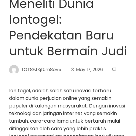
Meneliti Dunia
Iontogel:
Pendekatan Baru
untuk Bermain Judi
fOT8EJXjf0m8ov5
May 17, 2026
Ion togel, adalah salah satu inovasi terbaru
dalam dunia perjudian online yang semakin
populer di kalangan masyarakat. Dengan inovasi
teknologi dan jaringan internet yang semakin
tumbuh, cara-cara lama untuk bertaruh mulai
ditinggalkan oleh cara yang lebih praktis.