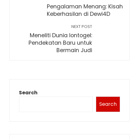
Pengalaman Menang: Kisah
Keberhasilan di Dewi4D
NEXT POST
Meneliti Dunia Iontogel:
Pendekatan Baru untuk
Bermain Judi
Search
Search