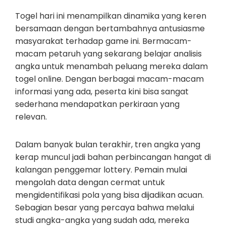
Togel hari ini menampilkan dinamika yang keren
bersamaan dengan bertambahnya antusiasme
masyarakat terhadap game ini. Bermacam-
macam petaruh yang sekarang belajar analisis
angka untuk menambah peluang mereka dalam
togel online. Dengan berbagai macam-macam
informasi yang ada, peserta kini bisa sangat
sederhana mendapatkan perkiraan yang
relevan.
Dalam banyak bulan terakhir, tren angka yang
kerap muncul jadi bahan perbincangan hangat di
kalangan penggemar lottery. Pemain mulai
mengolah data dengan cermat untuk
mengidentifikasi pola yang bisa dijadikan acuan.
Sebagian besar yang percaya bahwa melalui
studi angka-angka yang sudah ada, mereka