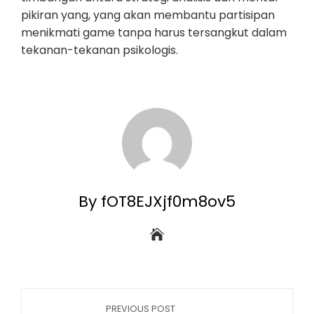
pikiran yang, yang akan membantu partisipan
menikmati game tanpa harus tersangkut dalam
tekanan-tekanan psikologis.
By fOT8EJXjf0m8ov5
PREVIOUS POST