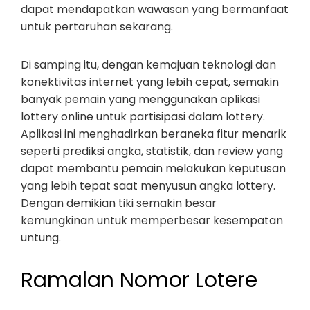
dapat mendapatkan wawasan yang bermanfaat
untuk pertaruhan sekarang.
Di samping itu, dengan kemajuan teknologi dan
konektivitas internet yang lebih cepat, semakin
banyak pemain yang menggunakan aplikasi
lottery online untuk partisipasi dalam lottery.
Aplikasi ini menghadirkan beraneka fitur menarik
seperti prediksi angka, statistik, dan review yang
dapat membantu pemain melakukan keputusan
yang lebih tepat saat menyusun angka lottery.
Dengan demikian tiki semakin besar
kemungkinan untuk memperbesar kesempatan
untung.
Ramalan Nomor Lotere