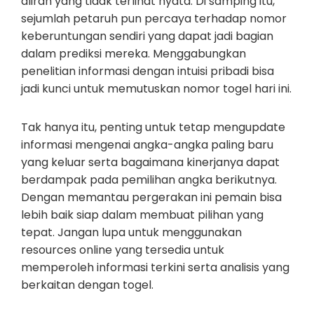
aliran yang tidak terlihat nyata. Di samping itu,
sejumlah petaruh pun percaya terhadap nomor
keberuntungan sendiri yang dapat jadi bagian
dalam prediksi mereka. Menggabungkan
penelitian informasi dengan intuisi pribadi bisa
jadi kunci untuk memutuskan nomor togel hari ini.
Tak hanya itu, penting untuk tetap mengupdate
informasi mengenai angka-angka paling baru
yang keluar serta bagaimana kinerjanya dapat
berdampak pada pemilihan angka berikutnya.
Dengan memantau pergerakan ini pemain bisa
lebih baik siap dalam membuat pilihan yang
tepat. Jangan lupa untuk menggunakan
resources online yang tersedia untuk
memperoleh informasi terkini serta analisis yang
berkaitan dengan togel.