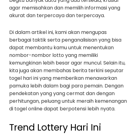
begitu banyak data yang ada tersedia, krusial
agar memisahkan dan memilih informasi yang
akurat dan terpercaya dan terpercaya.
Di dalam artikel ini, kami akan mengupas
berbagai taktik serta penganalisisan yang bisa
dapat membantu kamu untuk menentukan
nombor-nombor lotto yang memiliki
kemungkinan lebih besar agar muncul. Selain itu,
kita juga akan membahas berita terkini seputar
togel hari ini yang memberikan menawarkan
pamuka lebih dalam bagi para pemain. Dengan
pendekatan yang yang cermat dan dengan
perhitungan, peluang untuk meraih kemenangan
di togel online dapat berpotensi lebih nyata.
Trend Lottery Hari Ini