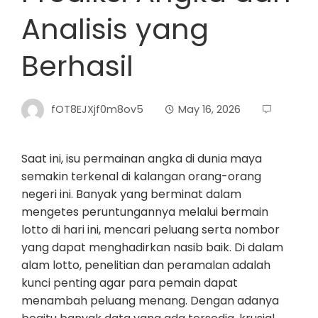
Analisis yang
Berhasil
fOT8EJXjf0m8ov5
May 16, 2026
Saat ini, isu permainan angka di dunia maya
semakin terkenal di kalangan orang-orang
negeri ini. Banyak yang berminat dalam
mengetes peruntungannya melalui bermain
lotto di hari ini, mencari peluang serta nombor
yang dapat menghadirkan nasib baik. Di dalam
alam lotto, penelitian dan peramalan adalah
kunci penting agar para pemain dapat
menambah peluang menang. Dengan adanya