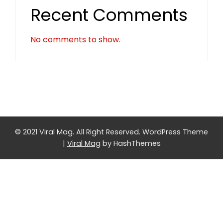
Recent Comments
No comments to show.
© 2021 Viral Mag. All Right Reserved.
WordPress Theme
|
Viral Mag
by HashThemes