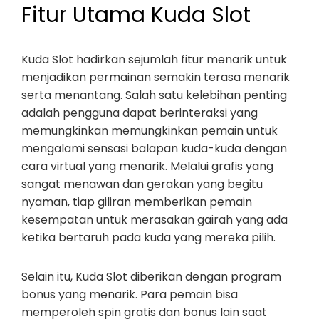
Fitur Utama Kuda Slot
Kuda Slot hadirkan sejumlah fitur menarik untuk
menjadikan permainan semakin terasa menarik
serta menantang. Salah satu kelebihan penting
adalah pengguna dapat berinteraksi yang
memungkinkan memungkinkan pemain untuk
mengalami sensasi balapan kuda-kuda dengan
cara virtual yang menarik. Melalui grafis yang
sangat menawan dan gerakan yang begitu
nyaman, tiap giliran memberikan pemain
kesempatan untuk merasakan gairah yang ada
ketika bertaruh pada kuda yang mereka pilih.
Selain itu, Kuda Slot diberikan dengan program
bonus yang menarik. Para pemain bisa
memperoleh spin gratis dan bonus lain saat