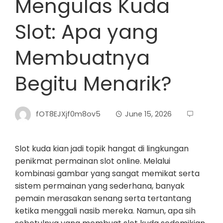
Mengulas Kuda
Slot: Apa yang
Membuatnya
Begitu Menarik?
fOT8EJXjf0m8ov5
June 15, 2026
Slot kuda kian jadi topik hangat di lingkungan
penikmat permainan slot online. Melalui
kombinasi gambar yang sangat memikat serta
sistem permainan yang sederhana, banyak
pemain merasakan senang serta tertantang
ketika menggali nasib mereka. Namun, apa sih