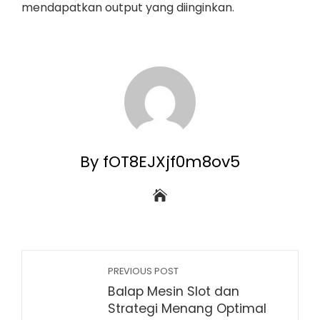
mendapatkan output yang diinginkan.
By fOT8EJXjf0m8ov5
PREVIOUS POST
Balap Mesin Slot dan
Strategi Menang Optimal