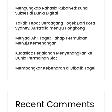
Mengungkap Rahasia Rubah4d: Kunci
Sukses di Dunia Digital
Taktik Tepat Berdagang Togel: Dari Kota
Sydney, Australia menuju Hongkong
Menjadi Ahli Togel: Tahap Permulaan
Menuju Kemenangan
Kudaslot: Perjalanan Menyenangkan ke
Dunia Permainan Slot
Membongkar Kebenaran di Dibalik Togel
Recent Comments