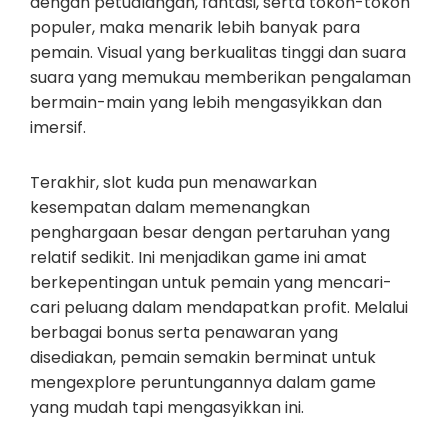
dengan petualangan, fantasi, serta tokoh-tokoh
populer, maka menarik lebih banyak para
pemain. Visual yang berkualitas tinggi dan suara
suara yang memukau memberikan pengalaman
bermain-main yang lebih mengasyikkan dan
imersif.
Terakhir, slot kuda pun menawarkan
kesempatan dalam memenangkan
penghargaan besar dengan pertaruhan yang
relatif sedikit. Ini menjadikan game ini amat
berkepentingan untuk pemain yang mencari-
cari peluang dalam mendapatkan profit. Melalui
berbagai bonus serta penawaran yang
disediakan, pemain semakin berminat untuk
mengexplore peruntungannya dalam game
yang mudah tapi mengasyikkan ini.