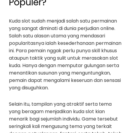
Populer?
Kuda slot sudah menjadi salah satu permainan
yang sangat diminati di dunia perjudian online.
Salah satu alasan utama yang mendasari
popularitasnya ialah kesederhanaan permainan
ini. Para pemain nggak perlu punya skill khusus
ataupun taktik yang sulit untuk merasakan slot
kuda. Hanya dengan memputar gulungan serta
menantikan susunan yang menguntungkan,
pemain dapat mengalami keseruan dan sensasi
yang disuguhkan.
Selain itu, tampilan yang atraktif serta tema
yang beragam menjadikan kuda slot kian
menarik bagi sejumlah individu. Game tersebut
seringkali kali mengusung tema yang terkait