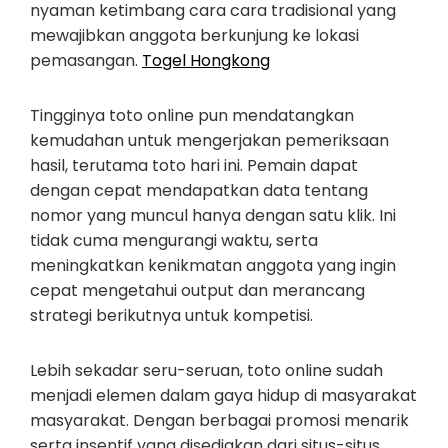
nyaman ketimbang cara cara tradisional yang
mewajibkan anggota berkunjung ke lokasi
pemasangan.
Togel Hongkong
Tingginya toto online pun mendatangkan
kemudahan untuk mengerjakan pemeriksaan
hasil, terutama toto hari ini. Pemain dapat
dengan cepat mendapatkan data tentang
nomor yang muncul hanya dengan satu klik. Ini
tidak cuma mengurangi waktu, serta
meningkatkan kenikmatan anggota yang ingin
cepat mengetahui output dan merancang
strategi berikutnya untuk kompetisi.
Lebih sekadar seru-seruan, toto online sudah
menjadi elemen dalam gaya hidup di masyarakat
masyarakat. Dengan berbagai promosi menarik
serta insentif yang disediakan dari situs-situs