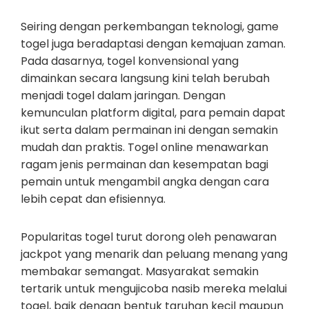
Seiring dengan perkembangan teknologi, game
togel juga beradaptasi dengan kemajuan zaman.
Pada dasarnya, togel konvensional yang
dimainkan secara langsung kini telah berubah
menjadi togel dalam jaringan. Dengan
kemunculan platform digital, para pemain dapat
ikut serta dalam permainan ini dengan semakin
mudah dan praktis. Togel online menawarkan
ragam jenis permainan dan kesempatan bagi
pemain untuk mengambil angka dengan cara
lebih cepat dan efisiennya.
Popularitas togel turut dorong oleh penawaran
jackpot yang menarik dan peluang menang yang
membakar semangat. Masyarakat semakin
tertarik untuk mengujicoba nasib mereka melalui
togel, baik dengan bentuk taruhan kecil maupun