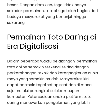
besar. Dengan demikian, togel tidak hanya
sekadar permainan, tetapi juga telah bagian dari
budaya masyarakat yang berlanjut hingga
sekarang.
Permainan Toto Daring di
Era Digitalisasi
Dalam beberapa waktu belakangan, permainan
toto online semakin terkenal seiring dengan
perkembangan teknik dan keterjangkauan dunia
maya yang semakin mudah. Masyarakat kini
dapat bermain togel setiap saat dan di mana
saja melalui perangkat seluler maupun
komputer. Ketersediaan aneka platform toto
daring menawarkan pengalaman yang lebih