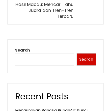
Hasil Macau: Mencari Tahu
Juara dan Tren-Tren
Terbaru
Search
Search
Recent Posts
Mengungkap Rahasia Rubah4d: Kunci