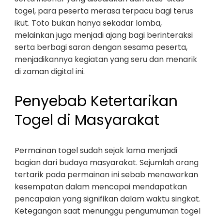
togel, para peserta merasa terpacu bagi terus
ikut. Toto bukan hanya sekadar lomba,
melainkan juga menjadi ajang bagi berinteraksi
serta berbagi saran dengan sesama peserta,
menjadikannya kegiatan yang seru dan menarik
di zaman digital ini.
Penyebab Ketertarikan
Togel di Masyarakat
Permainan togel sudah sejak lama menjadi
bagian dari budaya masyarakat. Sejumlah orang
tertarik pada permainan ini sebab menawarkan
kesempatan dalam mencapai mendapatkan
pencapaian yang signifikan dalam waktu singkat.
Ketegangan saat menunggu pengumuman togel