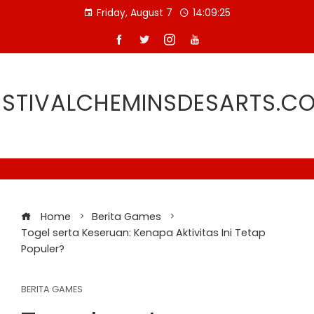
Skip
Friday, August 7
14:09:25
to
content
ESTIVALCHEMINSDESARTS.C
Home
Berita Games
Togel serta Keseruan: Kenapa Aktivitas Ini Tetap
Populer?
BERITA GAMES