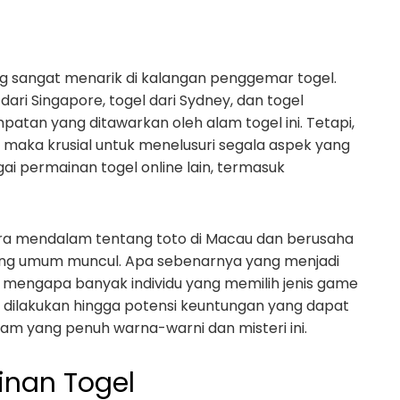
ng sangat menarik di kalangan penggemar togel.
ari Singapore, togel dari Sydney, dan togel
patan yang ditawarkan oleh alam togel ini. Tetapi,
maka krusial untuk menelusuri segala aspek yang
 permainan togel online lain, termasuk
secara mendalam tentang toto di Macau dan berusaha
ng umum muncul. Apa sebenarnya yang menjadi
dan mengapa banyak individu yang memilih jenis game
an dilakukan hingga potensi keuntungan yang dapat
lam yang penuh warna-warni dan misteri ini.
inan Togel