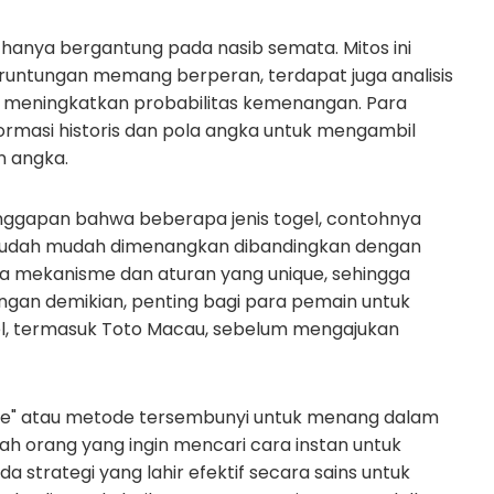
 hanya bergantung pada nasib semata. Mitos ini
eruntungan memang berperan, terdapat juga analisis
k meningkatkan probabilitas kemenangan. Para
rmasi historis dan pola angka untuk mengambil
n angka.
nggapan bahwa beberapa jenis togel, contohnya
h mudah mudah dimenangkan dibandingkan dengan
nya mekanisme dan aturan yang unique, sehingga
gan demikian, penting bagi para pemain untuk
l, termasuk Toto Macau, sebelum mengajukan
de" atau metode tersembunyi untuk menang dalam
lah orang yang ingin mencari cara instan untuk
a strategi yang lahir efektif secara sains untuk