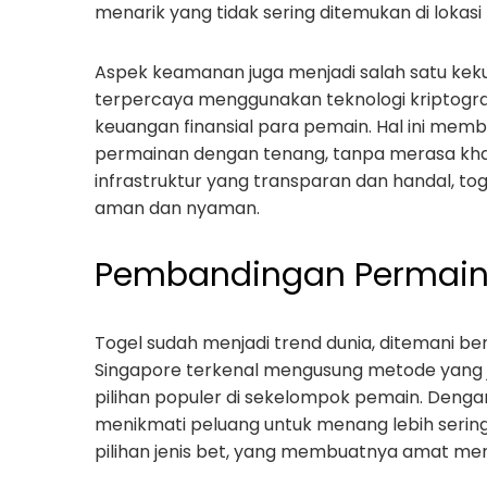
menarik yang tidak sering ditemukan di lokasi p
Aspek keamanan juga menjadi salah satu kekua
terpercaya menggunakan teknologi kriptograf
keuangan finansial para pemain. Hal ini me
permainan dengan tenang, tanpa merasa khaw
infrastruktur yang transparan dan handal, t
aman dan nyaman.
Pembandingan Permaina
Togel sudah menjadi trend dunia, ditemani be
Singapore terkenal mengusung metode yang j
pilihan populer di sekelompok pemain. Dengan 
menikmati peluang untuk menang lebih sering.
pilihan jenis bet, yang membuatnya amat m