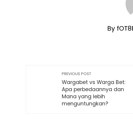
By fOT
PREVIOUS POST
Wargabet vs Warga Bet:
Apa perbedaannya dan
Mana yang lebih
menguntungkan?