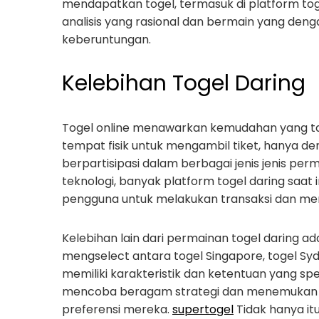
mendapatkan togel, termasuk di platform to
analisis yang rasional dan bermain yang de
keberuntungan.
Kelebihan Togel Daring
Togel online menawarkan kemudahan yang tak t
tempat fisik untuk mengambil tiket, hanya de
berpartisipasi dalam berbagai jenis jenis pe
teknologi, banyak platform togel daring saa
pengguna untuk melakukan transaksi dan meng
Kelebihan lain dari permainan togel daring a
mengselect antara togel Singapore, togel Sy
memiliki karakteristik dan ketentuan yang sp
mencoba beragam strategi dan menemukan p
preferensi mereka.
supertogel
Tidak hanya it