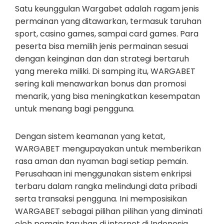
Satu keunggulan Wargabet adalah ragam jenis
permainan yang ditawarkan, termasuk taruhan
sport, casino games, sampai card games. Para
peserta bisa memilih jenis permainan sesuai
dengan keinginan dan dan strategi bertaruh
yang mereka miliki. Di samping itu, WARGABET
sering kali menawarkan bonus dan promosi
menarik, yang bisa meningkatkan kesempatan
untuk menang bagi pengguna.
Dengan sistem keamanan yang ketat,
WARGABET mengupayakan untuk memberikan
rasa aman dan nyaman bagi setiap pemain.
Perusahaan ini menggunakan sistem enkripsi
terbaru dalam rangka melindungi data pribadi
serta transaksi pengguna. Ini memposisikan
WARGABET sebagai pilihan pilihan yang diminati
oleh pemain taruhan di internet di Indonesia.