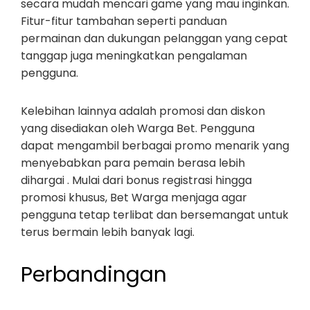
secara mudah mencari game yang mau inginkan.
Fitur-fitur tambahan seperti panduan
permainan dan dukungan pelanggan yang cepat
tanggap juga meningkatkan pengalaman
pengguna.
Kelebihan lainnya adalah promosi dan diskon
yang disediakan oleh Warga Bet. Pengguna
dapat mengambil berbagai promo menarik yang
menyebabkan para pemain berasa lebih
dihargai . Mulai dari bonus registrasi hingga
promosi khusus, Bet Warga menjaga agar
pengguna tetap terlibat dan bersemangat untuk
terus bermain lebih banyak lagi.
Perbandingan