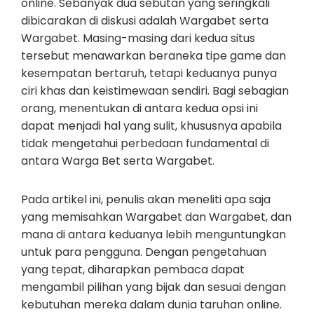
online. Sebanyak dua sebutan yang seringkali
dibicarakan di diskusi adalah Wargabet serta
Wargabet. Masing-masing dari kedua situs
tersebut menawarkan beraneka tipe game dan
kesempatan bertaruh, tetapi keduanya punya
ciri khas dan keistimewaan sendiri. Bagi sebagian
orang, menentukan di antara kedua opsi ini
dapat menjadi hal yang sulit, khususnya apabila
tidak mengetahui perbedaan fundamental di
antara Warga Bet serta Wargabet.
Pada artikel ini, penulis akan meneliti apa saja
yang memisahkan Wargabet dan Wargabet, dan
mana di antara keduanya lebih menguntungkan
untuk para pengguna. Dengan pengetahuan
yang tepat, diharapkan pembaca dapat
mengambil pilihan yang bijak dan sesuai dengan
kebutuhan mereka dalam dunia taruhan online.